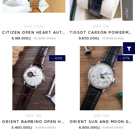
KIM LOẠI
DÂY DA
CITIZEN OPEN HEART AUTOMATIC NH9136-88H
TISSOT CARSON POWERMATIC 80 T122.407.16.043.00 ( T1224071604300 ) MẶT XANH
6.199.000₫
12.000.000₫
9.800.000₫
17.000.000₫
- 40%
- 27%
DÂY DA
DÂY DA
ORIENT BAMBINO OPEN HEART RA-AG0002S30B TRẮNG
ORIENT SUN AND MOON GEN 7 RA-AK0802S10B TRẮNG
5.400.000₫
9.000.000₫
6.600.000₫
9.000.000₫