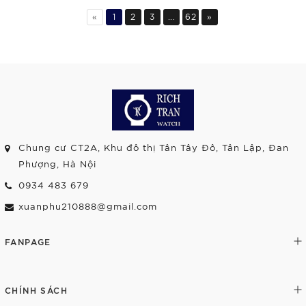
«
1
2
3
...
62
»
Chung cư CT2A, Khu đô thị Tân Tây Đô, Tân Lập, Đan
Phượng, Hà Nội
0934 483 679
xuanphu210888@gmail.com
FANPAGE
CHÍNH SÁCH