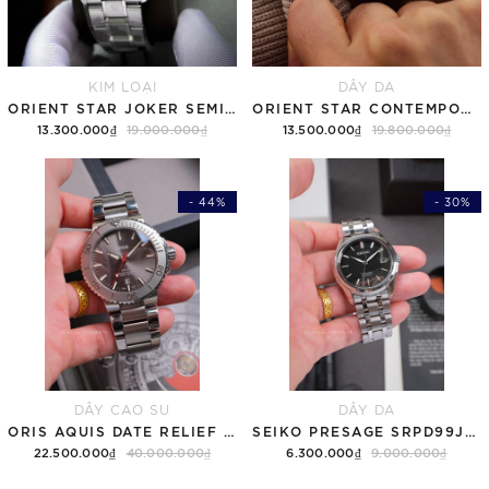
KIM LOẠI
DÂY DA
ORIENT STAR JOKER SEMI SKELETON RK-AV0125S ( RE-AV0125S00B )
ORIENT STAR CONTEMPORARY LAYERED SKELETON RE-AV0B10G00B ( RK-AV0B10G )
13.300.000₫
19.000.000₫
13.500.000₫
19.800.000₫
- 44%
- 30%
DÂY CAO SU
DÂY DA
ORIS AQUIS DATE RELIEF GREY 01 733 7730 4153-07 8 24 05PEB - QUA SỬ DỤNG
SEIKO PRESAGE SRPD99J1 MẶT SẦN CÁT - QUA SỬ DỤNG
22.500.000₫
40.000.000₫
6.300.000₫
9.000.000₫