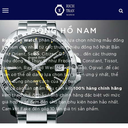
ĐỒNG HỒ NAM
Rich Tran Watch
phân phối và lựa chọn những mẫu đồng
hồ nam đẹp nhất từ các thương hiệu đồng hồ Nhật Bản
như Orient, Seiko, Citizen, OP, Casio... đến các thương
hiệu đồng hồ Thụy Sĩ như Frederique Constant, Tissot,
Hamilton, Raymond Weil, Movado, Rado, Ogival...để các
bạn có thể dễ dàng lựa chọn sản phẩm ưng ý nhất, thể
hiện đúng phong cách của các bạn.
100% hàng chính hãng
Tất cả các sản phẩm đều cam kết
kèm theo chế độ bảo hành chính hãng đặc biệt với mức
giá hợp lý sẽ đem đến cho bạn phụ kiện hoàn hảo nhất.
Cam kết Fake đền gấp 10 lần giá trị sản phẩm.