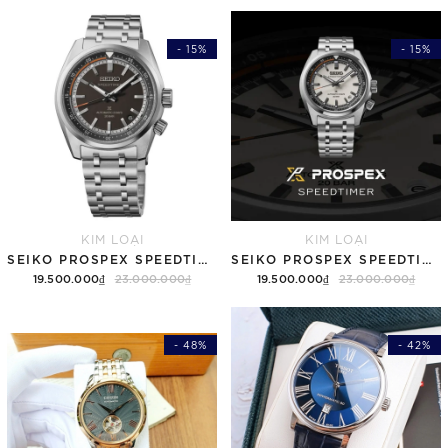
- 15%
- 15%
KIM LOẠI
KIM LOẠI
SEIKO PROSPEX SPEEDTIMER 6R "COMPACT COUNTDOWN" SBDC217 (SPB515)
SEIKO PROSPEX SPEEDTIMER 6R "COMPACT COUNTDOWN" SBDC215 (SPB513)
19.500.000₫
23.000.000₫
19.500.000₫
23.000.000₫
- 48%
- 42%