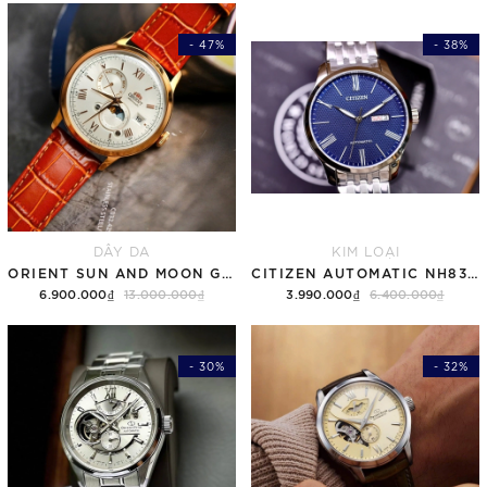
- 47%
- 38%
DÂY DA
KIM LOẠI
ORIENT SUN AND MOON GEN 7 RA-AK0801S30B ROSE GOLD
CITIZEN AUTOMATIC NH8350-59L
6.900.000₫
13.000.000₫
3.990.000₫
6.400.000₫
- 30%
- 32%