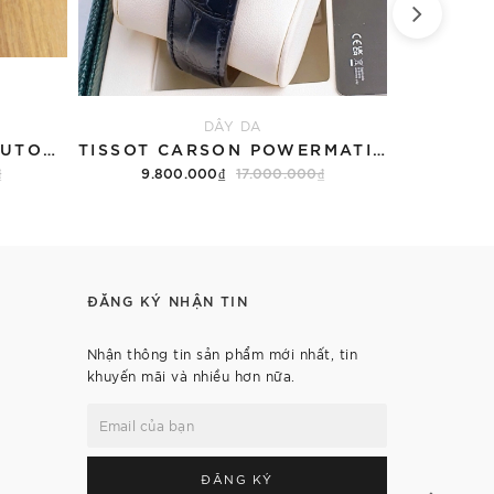
DÂY DA
CITIZEN OPEN HEART AUTOMATIC NH9136-88H
TISSOT CARSON POWERMATIC 80 T122.407.16.043.00 ( T1224071604300 ) MẶT XANH
₫
9.800.000₫
17.000.000₫
5.4
ĐĂNG KÝ NHẬN TIN
Nhận thông tin sản phẩm mới nhất, tin
khuyến mãi và nhiều hơn nữa.
ĐĂNG KÝ