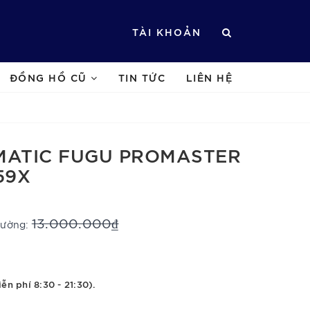
TÀI KHOẢN
ĐỒNG HỒ CŨ
TIN TỨC
LIÊN HỆ
MATIC FUGU PROMASTER
59X
13.000.000₫
trường:
ễn phí 8:30 - 21:30).