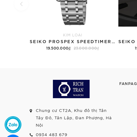
KIM LOẠI
SEIKO PROSPEX SPEEDTIMER 6R "COMPACT COUNTDOWN" SBDC217 (SPB515)
19.500.000₫
23.000.000₫
1
FANPAG
Chung cư CT2A, Khu đô thị Tân
Tây Đô, Tân Lập, Đan Phượng, Hà
Nội
0934 483 679