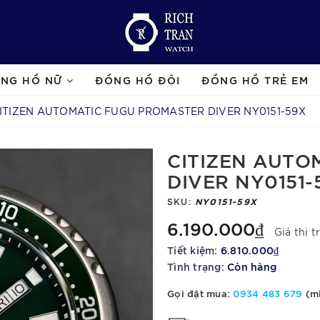
NG HỒ NỮ
ĐỒNG HỒ ĐÔI
ĐỒNG HỒ TRẺ EM
ITIZEN AUTOMATIC FUGU PROMASTER DIVER NY0151-59X
CITIZEN AUTO
DIVER NY0151-
SKU:
NY0151-59X
6.190.000₫
Giá thị 
Tiết kiệm:
6.810.000₫
Tình trạng:
Còn hàng
Gọi đặt mua:
0934 483 679
(mi