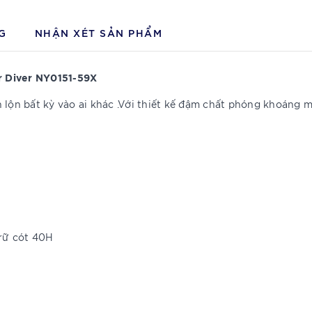
G
NHẬN XÉT SẢN PHẨM
r Diver NY0151-59X
n lộn bất kỳ vào ai khác .Với thiết kế đậm chất phóng khoáng
trữ cót 40H