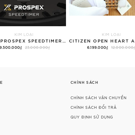
KIM LOẠI
KIM LOẠI
SEIKO PROSPEX SPEEDTIMER 6R "COMPACT COUNTDOWN" SBDC215 (SPB513)
9.500.000₫
23.000.000₫
6.199.000₫
12.000.000
E
CHÍNH SÁCH
CHÍNH SÁCH VẬN CHUYỂN
CHÍNH SÁCH ĐỔI TRẢ
QUY ĐỊNH SỬ DỤNG