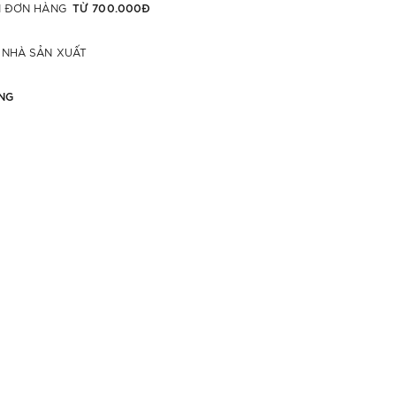
TỪ 700.000Đ
ỚI ĐƠN HÀNG
 NHÀ SẢN XUẤT
NG