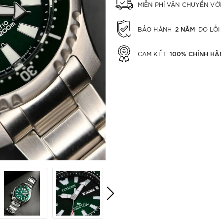
MIỄN PHÍ VẬN CHUYỂN V
2 NĂM
BẢO HÀNH
DO LỖI
100% CHÍNH HÃ
CAM KẾT