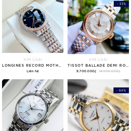
- 33%
KIM LOẠI
KIM LOẠI
LONGINES RECORD MOTHER OF PEARL LADY L23210576
TISSOT BALLADE DEMI ROSE LADY T108.208.22.117.01 (T1082082211701)
Liên hệ
9.700.000₫
14.500.000₫
- 64%