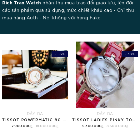
Rich Tran Watch
nhận thu mua trao đổi giao lưu, lên đời
các sản phẩm qua sử dụng, mức chiết khấu cao - Chỉ thu
mua hàng Auth - Nói không với hàng Fake
- 56%
- 38%
DÂY DA
DÂY DA
TISSOT POWERMATIC 80 LADY T086.207.16.261.00 ( T0862071626100 )
TISSOT LADIES PINKY T084.210.16.116.00 QUARTZ
7.900.000₫
18.000.000₫
5.300.000₫
8.500.000₫