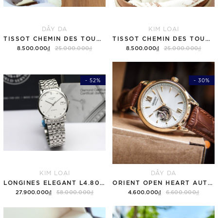
DÂY DA
KIM LOẠI
TISSOT CHEMIN DES TOURELLES T099.207.16.116.00 ( T0992071611600 )
TISSOT CHEMIN DES TOURELLES T099.207.22.118.00 ( T0992072211800 )
8.500.000₫
25.000.000₫
8.500.000₫
25.000.000₫
- 52%
- 30%
KIM LOẠI
DÂY DA
LONGINES ELEGANT L4.809.4.77.6 ( L48094776 )
ORIENT OPEN HEART AUTOMATIC RN-AG0728S
27.900.000₫
58.000.000₫
4.600.000₫
6.600.000₫