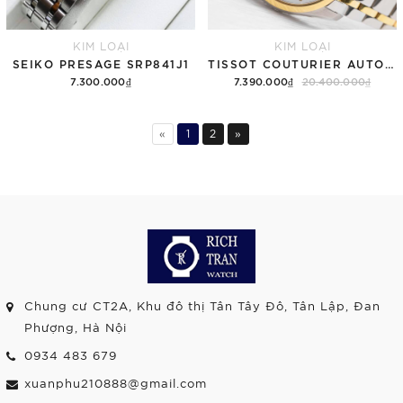
KIM LOẠI
KIM LOẠI
SEIKO PRESAGE SRP841J1
TISSOT COUTURIER AUTOMATIC T035.207.22.011.00
7.300.000₫
7.390.000₫
20.400.000₫
«
1
2
»
Chung cư CT2A, Khu đô thị Tân Tây Đô, Tân Lập, Đan
Phượng, Hà Nội
0934 483 679
xuanphu210888@gmail.com