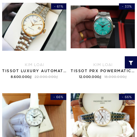
- 61%
- 33%
KIM LOẠI
KIM LOẠI
TISSOT LUXURY AUTOMATIC T086.207.22.261.01 ( T0862072226101 )
TISSOT PRX POWERMATIC 80 35MM T137.207.11.091.01 (T1372071109101) TIFFANY - USED
8.600.000₫
22.000.000₫
12.000.000₫
18.000.000₫
- 66%
- 66%