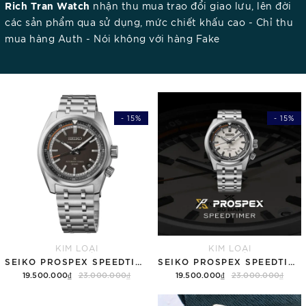
Rich Tran Watch
nhận thu mua trao đổi giao lưu, lên đời
các sản phẩm qua sử dụng, mức chiết khấu cao - Chỉ thu
mua hàng Auth - Nói không với hàng Fake
- 15%
- 15%
KIM LOẠI
KIM LOẠI
SEIKO PROSPEX SPEEDTIMER 6R "COMPACT COUNTDOWN" SBDC217 (SPB515)
SEIKO PROSPEX SPEEDTIMER 6R "COMPACT COUNTDOWN" SBDC215 (SPB513)
19.500.000₫
23.000.000₫
19.500.000₫
23.000.000₫