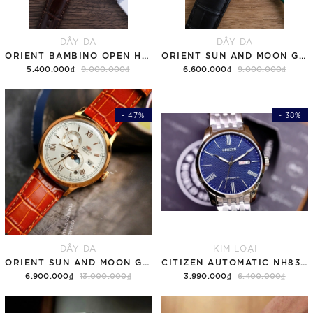
DÂY DA
DÂY DA
ORIENT BAMBINO OPEN HEART RA-AG0002S30B TRẮNG
ORIENT SUN AND MOON GEN 7 RA-AK0802S10B TRẮNG
5.400.000₫
9.000.000₫
6.600.000₫
9.000.000₫
- 47%
- 38%
DÂY DA
KIM LOẠI
ORIENT SUN AND MOON GEN 7 RA-AK0801S30B ROSE GOLD
CITIZEN AUTOMATIC NH8350-59L
6.900.000₫
13.000.000₫
3.990.000₫
6.400.000₫