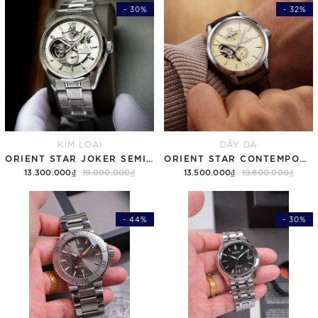
- 30%
- 32%
KIM LOẠI
DÂY DA
ORIENT STAR JOKER SEMI SKELETON RK-AV0125S ( RE-AV0125S00B )
ORIENT STAR CONTEMPORARY LAYERED SKELETON RE-AV0B10G00B ( RK-AV0B10G )
13.300.000₫
19.000.000₫
13.500.000₫
19.800.000₫
- 44%
- 30%