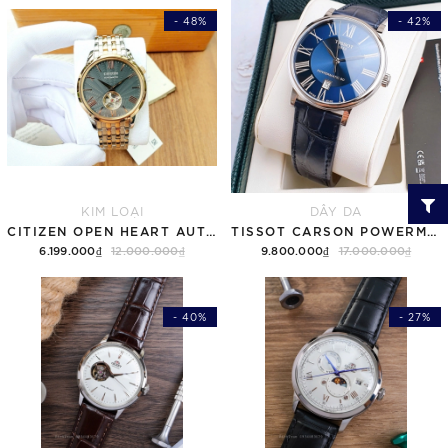
- 48%
- 42%
KIM LOẠI
DÂY DA
CITIZEN OPEN HEART AUTOMATIC NH9136-88H
TISSOT CARSON POWERMATIC 80 T122.407.16.043.00 ( T1224071604300 ) MẶT XANH
6.199.000₫
12.000.000₫
9.800.000₫
17.000.000₫
- 40%
- 27%