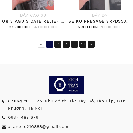
DÂY CAO SU
DÂY DA
ORIS AQUIS DATE RELIEF GREY 01 733 7730 4153-07 8 24 05PEB - QUA SỬ DỤNG
SEIKO PRESAGE SRPD99J1 MẶT SẦN CÁT - QUA SỬ DỤNG
22.500.000₫
40.000.000₫
6.300.000₫
9.000.000₫
«
1
2
3
...
51
»
Chung cư CT2A, Khu đô thị Tân Tây Đô, Tân Lập, Đan
Phượng, Hà Nội
0934 483 679
xuanphu210888@gmail.com