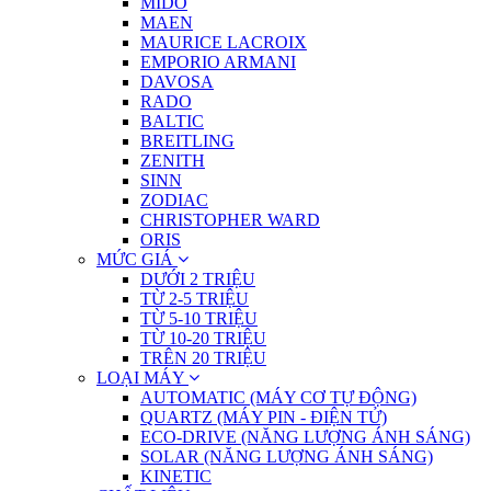
MIDO
MAEN
MAURICE LACROIX
EMPORIO ARMANI
DAVOSA
RADO
BALTIC
BREITLING
ZENITH
SINN
ZODIAC
CHRISTOPHER WARD
ORIS
MỨC GIÁ
DƯỚI 2 TRIỆU
TỪ 2-5 TRIỆU
TỪ 5-10 TRIỆU
TỪ 10-20 TRIỆU
TRÊN 20 TRIỆU
LOẠI MÁY
AUTOMATIC (MÁY CƠ TỰ ĐỘNG)
QUARTZ (MÁY PIN - ĐIỆN TỬ)
ECO-DRIVE (NĂNG LƯỢNG ÁNH SÁNG)
SOLAR (NĂNG LƯỢNG ÁNH SÁNG)
KINETIC