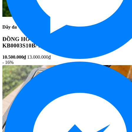
Dây da
ĐỒNG HỒ ĐÔI ORIENT SUN AND MOON RA-
KB0003S10B/ RA-AS0102S10B
10.500.000₫
13.000.000₫
- 16%