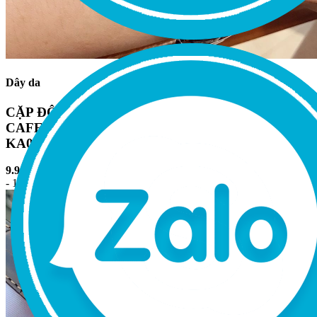
Dây da
CẶP ĐÔI ORIENT SUN AND MOON GEN 3
CAFE ROSE GOLD FAK00003T0/RA-
KA0002Y00C
9.900.000₫
14.000.000₫
- 19%