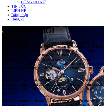
ĐỒNG HỒ NỮ
TIN TỨC
LIÊN HỆ
Đăng nhập
Đăng ký
ĐỒNG HỒ ĐÔI
Rich Tran Watch
phân phối và lựa chọn những mẫu đồng hồ
chính hãng nam nữ đẹp nhất từ các thương hiệu đồng hồ Nhật Bản
như Grand Seiko, Credor, Orient, Seiko, Citizen, Olym Pianus,
Casio, Carnival ... đến các thương hiệu đồng hồ Thụy Sĩ
như Frederique Constant, Tissot, Hamilton, Raymond Weil,
Movado, Rado, Ogival, Longines, Mido...để các bạn có thể dễ dàng
lựa chọn sản phẩm ưng ý nhất, thể hiện đúng phong cách của các
bạn.
Mọi sản phẩm đều đảm bảo
100% hàng chính hãng
kèm theo chế
độ bảo hành chính hãng đặc biệt với mức giá hợp lý sẽ đem đến cho
bạn phụ kiện hoàn hảo nhất. Cam kết Fake đền gấp 10 lần giá trị
sản phẩm.
Rich Tran Watch
nhận thu mua trao đổi giao lưu, lên đời các sản
phẩm qua sử dụng, mức chiết khấu cao - Chỉ thu mua hàng Auth -