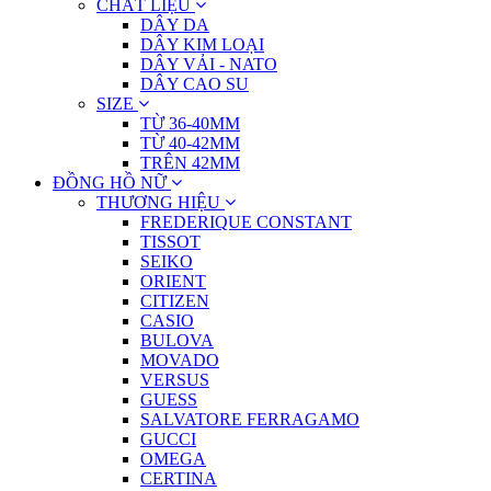
CHẤT LIỆU
DÂY DA
DÂY KIM LOẠI
DÂY VẢI - NATO
DÂY CAO SU
SIZE
TỪ 36-40MM
TỪ 40-42MM
TRÊN 42MM
ĐỒNG HỒ NỮ
THƯƠNG HIỆU
FREDERIQUE CONSTANT
TISSOT
SEIKO
ORIENT
CITIZEN
CASIO
BULOVA
MOVADO
VERSUS
GUESS
SALVATORE FERRAGAMO
GUCCI
OMEGA
CERTINA