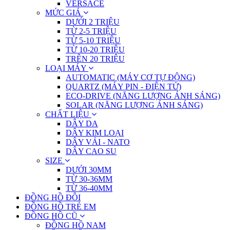
VERSACE
MỨC GIÁ
DƯỚI 2 TRIỆU
TỪ 2-5 TRIỆU
TỪ 5-10 TRIỆU
TỪ 10-20 TRIỆU
TRÊN 20 TRIỆU
LOẠI MÁY
AUTOMATIC (MÁY CƠ TỰ ĐỘNG)
QUARTZ (MÁY PIN - ĐIỆN TỬ)
ECO-DRIVE (NĂNG LƯỢNG ÁNH SÁNG)
SOLAR (NĂNG LƯỢNG ÁNH SÁNG)
CHẤT LIỆU
DÂY DA
DÂY KIM LOẠI
DÂY VẢI - NATO
DÂY CAO SU
SIZE
DƯỚI 30MM
TỪ 30-36MM
TỪ 36-40MM
ĐỒNG HỒ ĐÔI
ĐỒNG HỒ TRẺ EM
ĐỒNG HỒ CŨ
ĐỒNG HỒ NAM