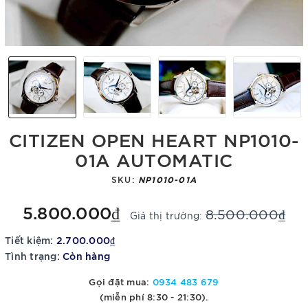
CITIZEN OPEN HEART NP1010-
01A AUTOMATIC
SKU:
NP1010-01A
5.800.000₫
8.500.000₫
Giá thị trường:
Tiết kiệm:
2.700.000₫
Tình trạng:
Còn hàng
Gọi đặt mua:
0934 483 679
(miễn phí 8:30 - 21:30).