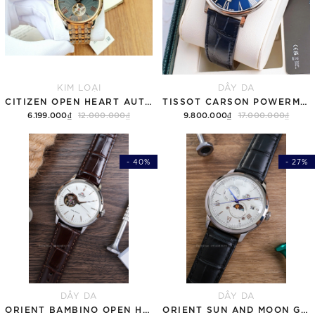
KIM LOẠI
DÂY DA
CITIZEN OPEN HEART AUTOMATIC NH9136-88H
TISSOT CARSON POWERMATIC 80 T122.407.16.043.00 ( T1224071604300 ) MẶT XANH
6.199.000₫
12.000.000₫
9.800.000₫
17.000.000₫
- 40%
- 27%
DÂY DA
DÂY DA
ORIENT BAMBINO OPEN HEART RA-AG0002S30B TRẮNG
ORIENT SUN AND MOON GEN 7 RA-AK0802S10B TRẮNG