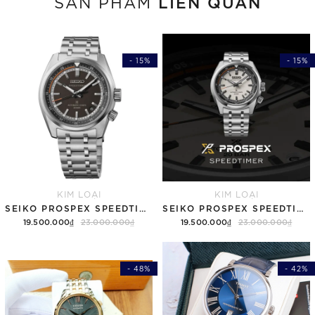
LIÊN QUAN
SẢN PHẨM
- 15%
- 15%
KIM LOẠI
KIM LOẠI
SEIKO PROSPEX SPEEDTIMER 6R "COMPACT COUNTDOWN" SBDC217 (SPB515)
SEIKO PROSPEX SPEEDTIMER 6R "COMPACT COUNTDOWN" SBDC215 (SPB513)
19.500.000₫
23.000.000₫
19.500.000₫
23.000.000₫
- 48%
- 42%