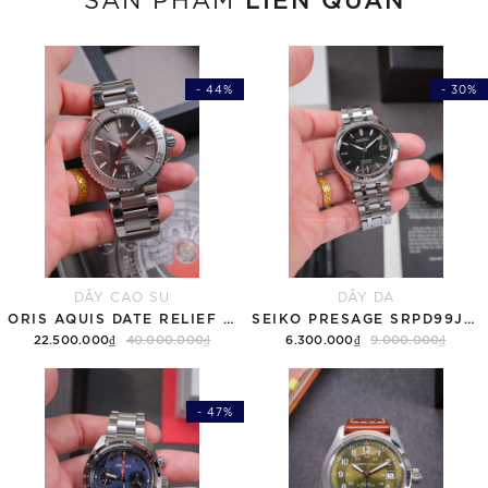
- 44%
- 30%
DÂY CAO SU
DÂY DA
ORIS AQUIS DATE RELIEF GREY 01 733 7730 4153-07 8 24 05PEB - QUA SỬ DỤNG
SEIKO PRESAGE SRPD99J1 MẶT SẦN CÁT - QUA SỬ DỤNG
22.500.000₫
40.000.000₫
6.300.000₫
9.000.000₫
- 47%