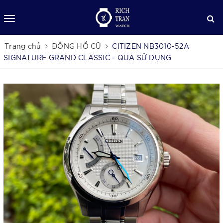
Trang chủ
ĐỒNG HỒ CŨ
CITIZEN NB3010-52A
SIGNATURE GRAND CLASSIC - QUA SỬ DỤNG