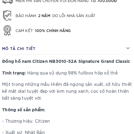
TỪ 700.000Đ
MIỄN PHÍ VẬN CHUYỂN VỚI ĐƠN HÀNG
2 NĂM
BẢO HÀNH
DO LỖI NHÀ SẢN XUẤT
100% CHÍNH HÃNG
CAM KẾT
MÔ TẢ CHI TIẾT
Đồng hồ nam Citizen NB3010-52A Signature Grand Classic
Tình trạng:
Hàng qua sử dụng 98% fullbox hộp sổ thẻ
Một trong những mẫu Hiếm đã ngưng sản xuất, sở hữu thiết
kế mặt dial tuyệt đẹp với kim nung xanh, cọc số hoàn thiện
bắt sáng tuyệt vời.
Thông số sản phẩm:
- Thương hiệu: Citizen
- Xuất xứ: Nhật Bản