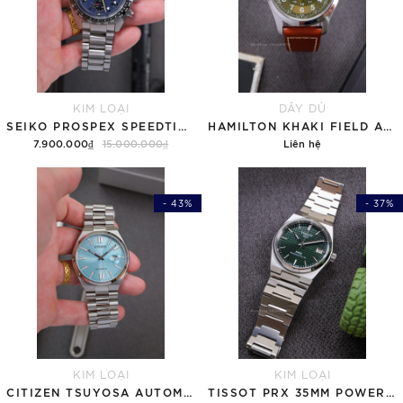
KIM LOẠI
DÂY DÙ
SEIKO PROSPEX SPEEDTIMER SOLAR SSC815P1 - QUA SỬ DỤNG
HAMILTON KHAKI FIELD AUTOMATIC H70455560 GREEN OLIVE - QUA SỬ DỤNG
7.900.000₫
15.000.000₫
Liên hệ
- 43%
- 37%
KIM LOẠI
KIM LOẠI
CITIZEN TSUYOSA AUTOMATIC NJ0151-88M ICE BLUE - QUA SỬ DỤNG
TISSOT PRX 35MM POWERMATIC 80 GREEN T137.207.11.091.00 ( T1372071109100 ) - QUA SỬ DỤNG