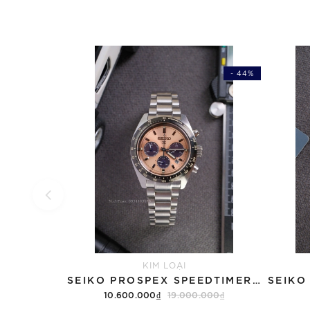
- 44%
KIM LOẠI
SEIKO PROSPEX SPEEDTIMER SOLAR SSC951P1 LIMITED - QUA SỬ DỤNG
10.600.000₫
19.000.000₫