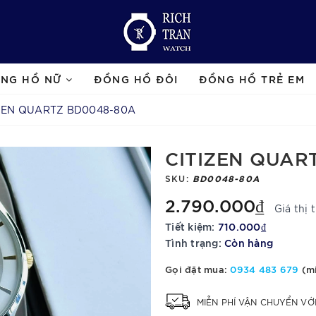
NG HỒ NỮ
ĐỒNG HỒ ĐÔI
ĐỒNG HỒ TRẺ EM
ZEN QUARTZ BD0048-80A
CITIZEN QUAR
SKU:
BD0048-80A
2.790.000₫
Giá thị 
Tiết kiệm:
710.000₫
Tình trạng:
Còn hàng
Gọi đặt mua:
0934 483 679
(mi
MIỄN PHÍ VẬN CHUYỂN V