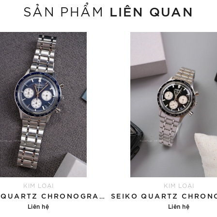
LIÊN QUAN
SẢN PHẨM
KIM LOẠI
KIM LOẠI
SEIKO QUARTZ CHRONOGRAPH SBTR053 ( SSB477 )
Liên hệ
Liên hệ