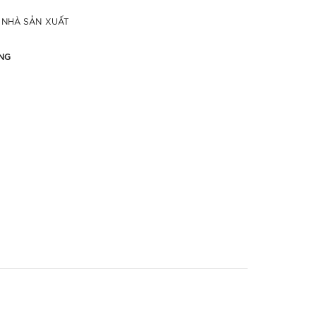
 NHÀ SẢN XUẤT
NG