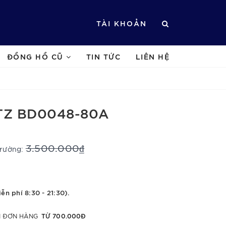
TÀI KHOẢN
ĐỒNG HỒ CŨ
TIN TỨC
LIÊN HỆ
TZ BD0048-80A
3.500.000₫
trường:
ễn phí 8:30 - 21:30).
TỪ 700.000Đ
ỚI ĐƠN HÀNG