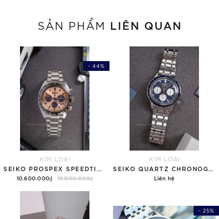
LIÊN QUAN
SẢN PHẨM
- 44%
KIM LOẠI
KIM LOẠI
SEIKO PROSPEX SPEEDTIMER SOLAR SSC951P1 LIMITED - QUA SỬ DỤNG
SEIKO QUARTZ CHRONOGRAPH SBTR053 ( SSB477 )
10.600.000₫
19.000.000₫
Liên hệ
- 25%