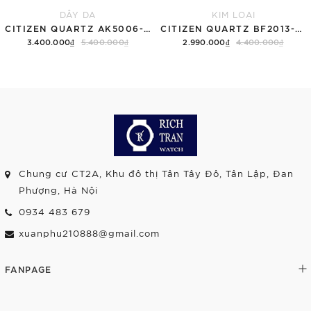
DÂY DA
KIM LOẠI
CITIZEN QUARTZ AK5006-58A
CITIZEN QUARTZ BF2013-56P
3.400.000₫
5.400.000₫
2.990.000₫
4.400.000₫
Chung cư CT2A, Khu đô thị Tân Tây Đô, Tân Lập, Đan
Phượng, Hà Nội
0934 483 679
xuanphu210888@gmail.com
FANPAGE