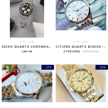
KIM LOẠI
KIM LOẠI
SEIKO QUARTZ CHRONOGRAPH SBTR055 ( SSB479 )
CITIZEN QUARTZ BI5000-87A
Liên hệ
2.700.000₫
3.600.000₫
- 37%
- 32%