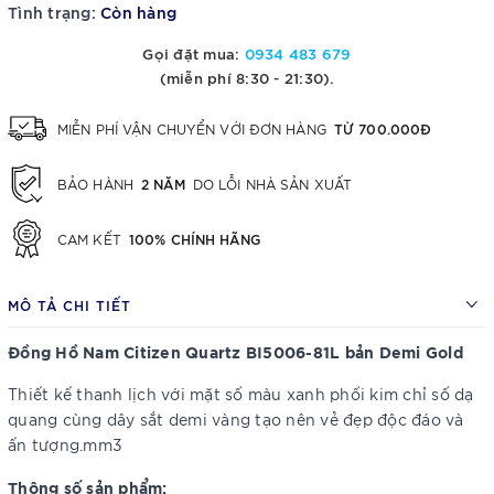
Tình trạng:
Còn hàng
Gọi đặt mua:
0934 483 679
(miễn phí 8:30 - 21:30).
TỪ 700.000Đ
MIỄN PHÍ VẬN CHUYỂN VỚI ĐƠN HÀNG
2 NĂM
BẢO HÀNH
DO LỖI NHÀ SẢN XUẤT
100% CHÍNH HÃNG
CAM KẾT
MÔ TẢ CHI TIẾT
Đồng Hồ Nam Citizen Quartz BI5006-81L bản Demi Gold
Thiết kế thanh lịch với mặt số màu xanh phối kim chỉ số dạ
quang cùng dây sắt demi vàng tạo nên vẻ đẹp độc đáo và
ấn tượng.mm3
Thông số sản phẩm: