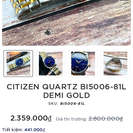
CITIZEN QUARTZ BI5006-81L
DEMI GOLD
SKU:
BI5006-81L
2.359.000₫
2.800.000₫
Giá thị trường:
Tiết kiệm:
441.000₫