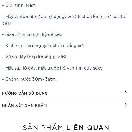
- Giới tính: Nam
- Máy Automatic (Cơ tự động) với 26 chân kính, trữ cót tới
38H
- Size 37.5mm cực kỳ dễ đeo
- Kính sapphire nguyên khối chống xước
- Vỏ và dây thép không gỉ 316L
- Mặt sau lộ đáy, mặt trước hở van tim cực sexy
- Chống nước 30m (3atm)
HƯỚNG DẪN SỬ DỤNG
NHẬN XÉT SẢN PHẨM
LIÊN QUAN
SẢN PHẨM