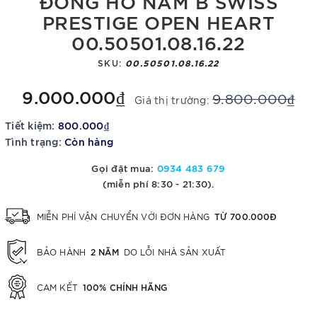
ĐỒNG HỒ NAM B SWISS
PRESTIGE OPEN HEART
00.50501.08.16.22
SKU:
00.50501.08.16.22
9.000.000₫
9.800.000₫
Giá thị trường:
Tiết kiệm:
800.000₫
Tình trạng:
Còn hàng
Gọi đặt mua:
0934 483 679
(miễn phí 8:30 - 21:30).
TỪ 700.000Đ
MIỄN PHÍ VẬN CHUYỂN VỚI ĐƠN HÀNG
2 NĂM
BẢO HÀNH
DO LỖI NHÀ SẢN XUẤT
100% CHÍNH HÃNG
CAM KẾT