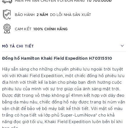
MIỄN PHÍ VẬN CHUYỂN VỚI ĐƠN HÀNG
2 NĂM
BẢO HÀNH
DO LỖI NHÀ SẢN XUẤT
100% CHÍNH HÃNG
CAM KẾT
MÔ TẢ CHI TIẾT
Đồng hồ Hamilton Khaki Field Expedition
H70315510
Hãy sẵn sàng cho những chuyến phiêu lưu ngoài trời tuyệt
vời với Khaki Field Expedition, một chiếc đồng hồ phiêu lưu
địa hình với thiết kế la bàn cho phép bạn định hướng cuộc
phiêu lưu của mình với sự trợ giúp của ánh sáng mặt trời.
Được đặt trong vỏ thép không gỉ 41mm kết hợp với dây đeo
bằng da màu nâu, chiếc đồng hồ này được trang bị núm vặn
vặn chặt để bảo vệ bộ máy bất kể thời tiết. Với mặt số màu
trắng có họa tiết và lớp phủ Super-LumiNova® cho khả
năng đọc giờ tối ưu, Khaki Field Expedition luôn bền bỉ khi