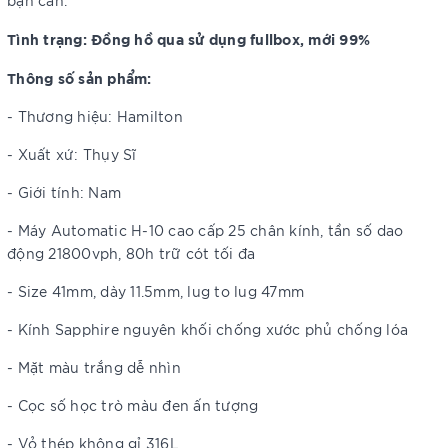
bạn cần.
Tình trạng: Đồng hồ qua sử dụng fullbox, mới 99%
Thông số sản phẩm:
- Thương hiệu: Hamilton
- Xuất xứ: Thụy Sĩ
- Giới tính: Nam
- Máy Automatic H-10 cao cấp 25 chân kính, tần số dao
động 21800vph, 80h trữ cót tối đa
- Size 41mm, dày 11.5mm, lug to lug 47mm
- Kính Sapphire nguyên khối chống xước phủ chống lóa
- Mặt màu trắng dễ nhìn
- Cọc số học trò màu đen ấn tượng
- Vỏ thép không gỉ 316L