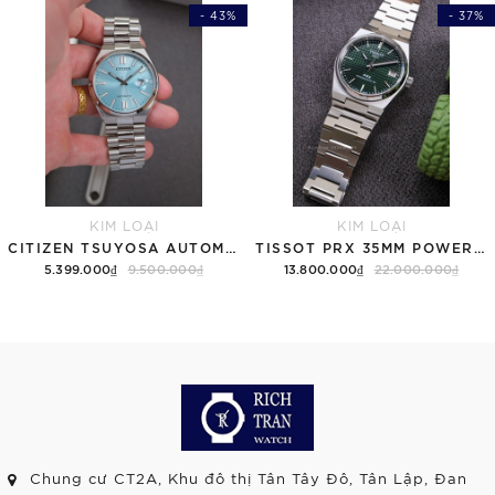
- 43%
- 37%
KIM LOẠI
KIM LOẠI
CITIZEN TSUYOSA AUTOMATIC NJ0151-88M ICE BLUE - QUA SỬ DỤNG
TISSOT PRX 35MM POWERMATIC 80 GREEN T137.207.11.091.00 ( T1372071109100 ) - QUA SỬ DỤNG
5.399.000₫
9.500.000₫
13.800.000₫
22.000.000₫
Chung cư CT2A, Khu đô thị Tân Tây Đô, Tân Lập, Đan