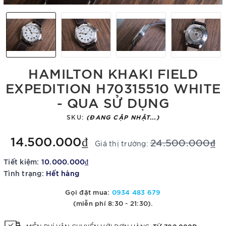
HAMILTON KHAKI FIELD
EXPEDITION H70315510 WHITE
- QUA SỬ DỤNG
SKU:
(ĐANG CẬP NHẬT...)
14.500.000₫
24.500.000₫
Giá thị trường:
Tiết kiệm:
10.000.000₫
Tình trạng:
Hết hàng
Gọi đặt mua:
0934 483 679
(miễn phí 8:30 - 21:30).
TỪ 700.000Đ