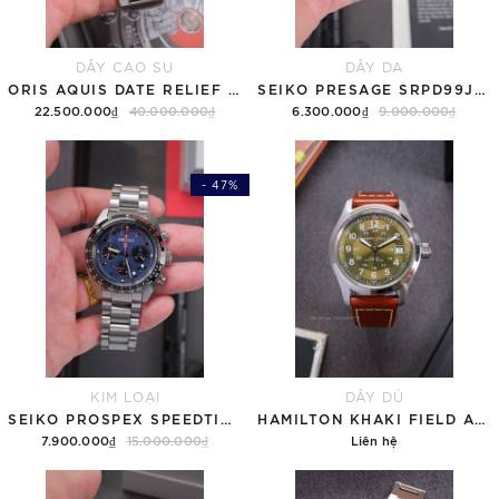
DÂY CAO SU
DÂY DA
ORIS AQUIS DATE RELIEF GREY 01 733 7730 4153-07 8 24 05PEB - QUA SỬ DỤNG
SEIKO PRESAGE SRPD99J1 MẶT SẦN CÁT - QUA SỬ DỤNG
22.500.000₫
40.000.000₫
6.300.000₫
9.000.000₫
- 47%
KIM LOẠI
DÂY DÙ
SEIKO PROSPEX SPEEDTIMER SOLAR SSC815P1 - QUA SỬ DỤNG
HAMILTON KHAKI FIELD AUTOMATIC H70455560 GREEN OLIVE - QUA SỬ DỤNG
7.900.000₫
15.000.000₫
Liên hệ