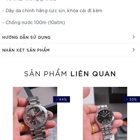
- Dây da chính hãng cực sịn, khóa cài đi kèm
- Chống nước 100m (10atm)
HƯỚNG DẪN SỬ DỤNG
NHẬN XÉT SẢN PHẨM
LIÊN QUAN
SẢN PHẨM
- 44%
- 30%