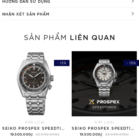
HƯỚNG DẪN SỬ DỤNG
NHẬN XÉT SẢN PHẨM
LIÊN QUAN
SẢN PHẨM
- 15%
- 15%
KIM LOẠI
KIM LOẠI
SEIKO PROSPEX SPEEDTIMER 6R "COMPACT COUNTDOWN" SBDC217 (SPB515)
SEIKO PROSPEX SPEEDTIMER 6R "COMPACT COUNTDOWN" SBDC215 (SPB513)
19.500.000₫
23.000.000₫
19.500.000₫
23.000.000₫