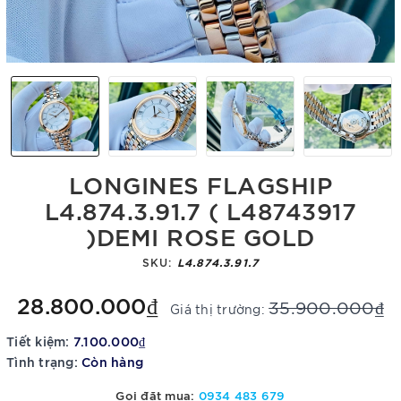
LONGINES FLAGSHIP
L4.874.3.91.7 ( L48743917
)DEMI ROSE GOLD
SKU:
L4.874.3.91.7
28.800.000₫
35.900.000₫
Giá thị trường:
Tiết kiệm:
7.100.000₫
Tình trạng:
Còn hàng
Gọi đặt mua:
0934 483 679