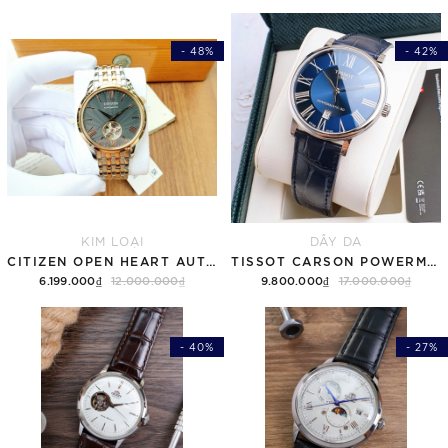
- 48%
- 42%
KIM LOẠI
DÂY DA
CITIZEN OPEN HEART AUTOMATIC NH9136-88H
TISSOT CARSON POWERMATIC 80 T122.407.16.043.00 ( T1224071604300 ) MẶT XANH
6.199.000₫
12.000.000₫
9.800.000₫
17.000.000₫
- 40%
- 27%