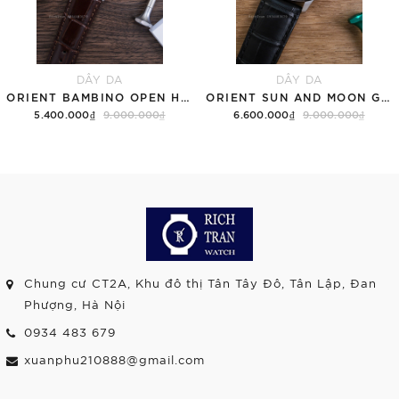
DÂY DA
DÂY DA
ORIENT BAMBINO OPEN HEART RA-AG0002S30B TRẮNG
ORIENT SUN AND MOON GEN 7 RA-AK0802S10B TRẮNG
5.400.000₫
9.000.000₫
6.600.000₫
9.000.000₫
Chung cư CT2A, Khu đô thị Tân Tây Đô, Tân Lập, Đan
Phượng, Hà Nội
0934 483 679
xuanphu210888@gmail.com