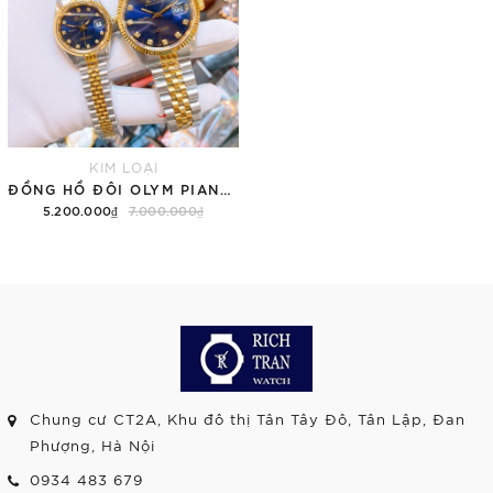
KIM LOẠI
ĐỒNG HỒ ĐÔI OLYM PIANUS OP89322
5.200.000₫
7.000.000₫
Chung cư CT2A, Khu đô thị Tân Tây Đô, Tân Lập, Đan
Phượng, Hà Nội
0934 483 679