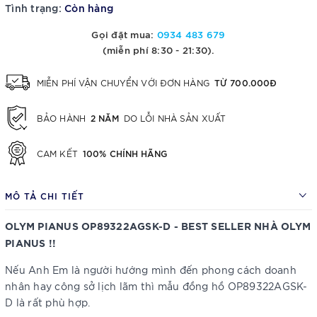
Tình trạng:
Còn hàng
Gọi đặt mua:
0934 483 679
(miễn phí 8:30 - 21:30).
TỪ 700.000Đ
MIỄN PHÍ VẬN CHUYỂN VỚI ĐƠN HÀNG
2 NĂM
BẢO HÀNH
DO LỖI NHÀ SẢN XUẤT
100% CHÍNH HÃNG
CAM KẾT
MÔ TẢ CHI TIẾT
OLYM PIANUS OP89322AGSK-D - BEST SELLER NHÀ OLYM
PIANUS !!
Nếu Anh Em là người hướng mình đến phong cách doanh
nhân hay công sở lịch lãm thì mẫu đồng hồ OP89322AGSK-
D là rất phù hợp.