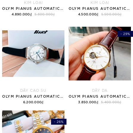
KIM LOẠI
KIM LOẠI
OLYM PIANUS AUTOMATIC OP89322
OLYM PIANUS AUTOMATIC OP89322 DEMI GOLD 40MM
4.890.000₫
5.800.000₫
4.500.000₫
5.500.000₫
- 29%
DÂY CAO SU
DÂY DA
OLYM PIANUS AUTOMATIC OP990-45ADGS-GL-T
OLYM PIANUS AUTOMATIC OP990-388AMK-GL-T
6.200.000₫
3.850.000₫
5.400.000₫
- 26%