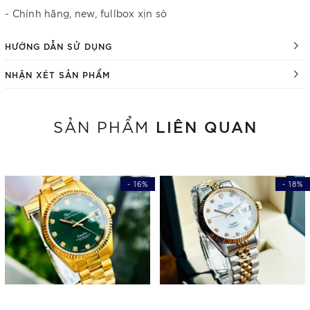
- Chính hãng, new, fullbox xịn sò
HƯỚNG DẪN SỬ DỤNG
NHẬN XÉT SẢN PHẨM
LIÊN QUAN
SẢN PHẨM
- 16%
- 18%