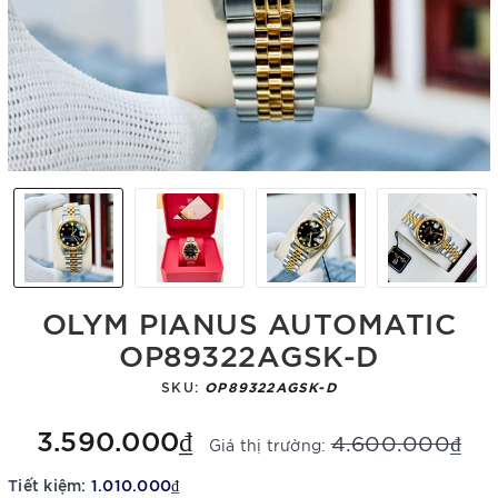
OLYM PIANUS AUTOMATIC
OP89322AGSK-D
SKU:
OP89322AGSK-D
3.590.000₫
4.600.000₫
Giá thị trường:
Tiết kiệm:
1.010.000₫