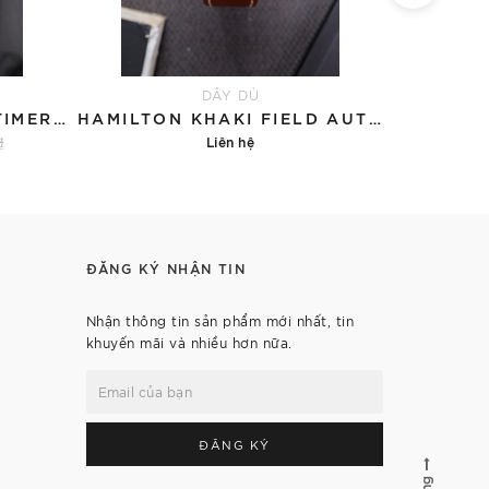
DÂY DÙ
SEIKO PROSPEX SPEEDTIMER SOLAR SSC815P1 - QUA SỬ DỤNG
HAMILTON KHAKI FIELD AUTOMATIC H70455560 GREEN OLIVE - QUA SỬ DỤNG
₫
Liên hệ
5.3
ĐĂNG KÝ NHẬN TIN
Nhận thông tin sản phẩm mới nhất, tin
khuyến mãi và nhiều hơn nữa.
ĐĂNG KÝ