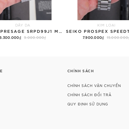
DÂY DA
KIM LOẠI
SEIKO PRESAGE SRPD99J1 MẶT SẦN CÁT - QUA SỬ DỤNG
6.300.000₫
9.000.000₫
7.900.000₫
15.000.000
E
CHÍNH SÁCH
CHÍNH SÁCH VẬN CHUYỂN
CHÍNH SÁCH ĐỔI TRẢ
QUY ĐỊNH SỬ DỤNG