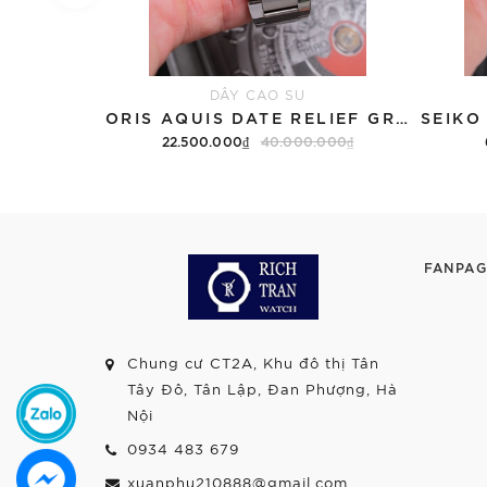
DÂY CAO SU
ORIS AQUIS DATE RELIEF GREY 01 733 7730 4153-07 8 24 05PEB - QUA SỬ DỤNG
22.500.000₫
40.000.000₫
FANPAG
Chung cư CT2A, Khu đô thị Tân
Tây Đô, Tân Lập, Đan Phượng, Hà
Nội
0934 483 679
xuanphu210888@gmail.com