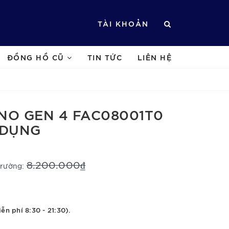
TÀI KHOẢN
ĐỒNG HỒ CŨ
TIN TỨC
LIÊN HỆ
NO GEN 4 FAC08001T0
 DỤNG
8.200.000₫
 trường:
ễn phí 8:30 - 21:30).