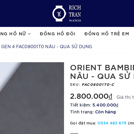
NG HỒ NỮ
ĐỒNG HỒ ĐÔI
ĐỒNG HỒ TRẺ EM
 GEN 4 FAC08001T0 NÂU - QUA SỬ DỤNG
ORIENT BAMBI
NÂU - QUA SỬ
SKU:
FAC08001T0-C
2.800.000₫
Giá thị
Tiết kiệm:
5.400.000₫
Tình trạng:
Còn hàng
Gọi đặt mua:
0934 483 679
(mi