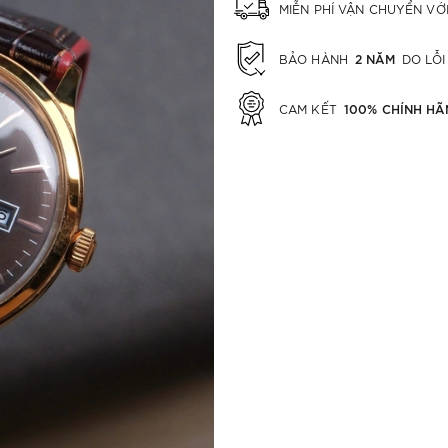
MIỄN PHÍ VẬN CHUYỂN V
2 NĂM
BẢO HÀNH
DO LỖI
100% CHÍNH HÃ
CAM KẾT