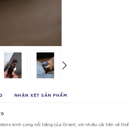
G
NHẬN XÉT SẢN PHẨM
T0
ino kính cong nổi tiếng của Orient, với nhiều cải tiến về thiế