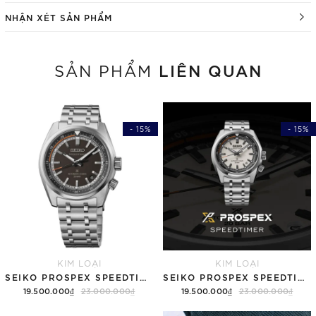
NHẬN XÉT SẢN PHẨM
LIÊN QUAN
SẢN PHẨM
- 15%
- 15%
KIM LOẠI
KIM LOẠI
SEIKO PROSPEX SPEEDTIMER 6R "COMPACT COUNTDOWN" SBDC217 (SPB515)
SEIKO PROSPEX SPEEDTIMER 6R "COMPACT COUNTDOWN" SBDC215 (SPB513)
19.500.000₫
23.000.000₫
19.500.000₫
23.000.000₫