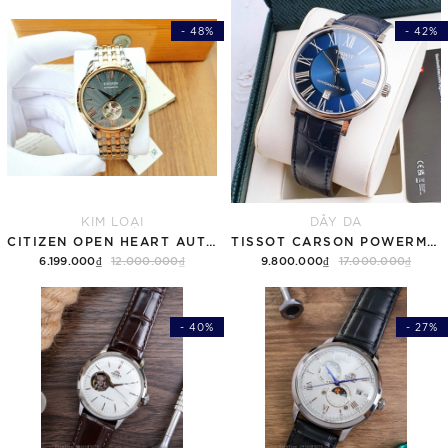
- 48%
- 42%
KIM LOẠI
DÂY DA
CITIZEN OPEN HEART AUTOMATIC NH9136-88H
TISSOT CARSON POWERMATIC 80 T122.407.16.043.00 ( T1224071604300 ) MẶT XANH
6.199.000₫
12.000.000₫
9.800.000₫
17.000.000₫
- 40%
- 27%