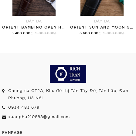
DÂY DA
DÂY DA
ORIENT BAMBINO OPEN HEART RA-AG0002S30B TRẮNG
ORIENT SUN AND MOON GEN 7 RA-AK0802S10B TRẮNG
5.400.000₫
9.000.000₫
6.600.000₫
9.000.000₫
Chung cư CT2A, Khu đô thị Tân Tây Đô, Tân Lập, Đan
Phượng, Hà Nội
0934 483 679
xuanphu210888@gmail.com
FANPAGE