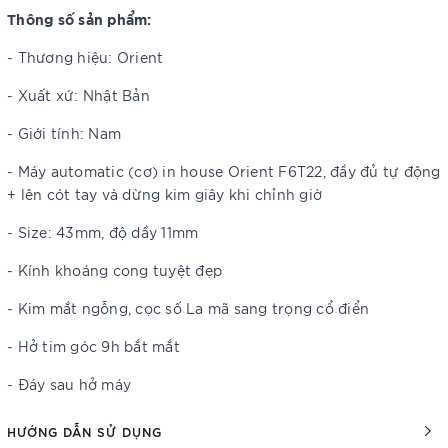
Thông số sản phẩm:
- Thương hiệu: Orient
- Xuất xứ: Nhật Bản
- Giới tính: Nam
- Máy automatic (cơ) in house Orient F6T22, đầy đủ tự động
+ lên cót tay và dừng kim giây khi chỉnh giờ
- Size: 43mm, độ dầy 11mm
- Kính khoáng cong tuyệt đẹp
- Kim mắt ngỗng, cọc số La mã sang trọng cổ điển
- Hở tim góc 9h bắt mắt
- Đáy sau hở máy
HƯỚNG DẪN SỬ DỤNG