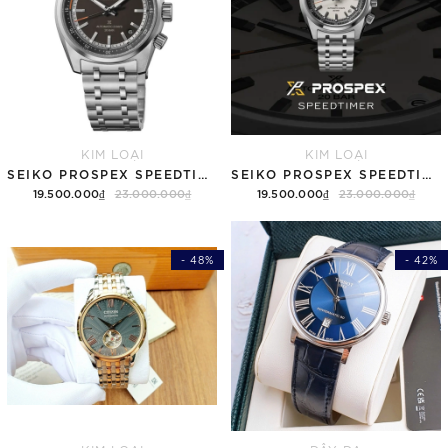
KIM LOẠI
KIM LOẠI
SEIKO PROSPEX SPEEDTIMER 6R "COMPACT COUNTDOWN" SBDC217 (SPB515)
SEIKO PROSPEX SPEEDTIMER 6R "COMPACT COUNTDOWN" SBDC215 (SPB513)
19.500.000₫
23.000.000₫
19.500.000₫
23.000.000₫
- 48%
- 42%