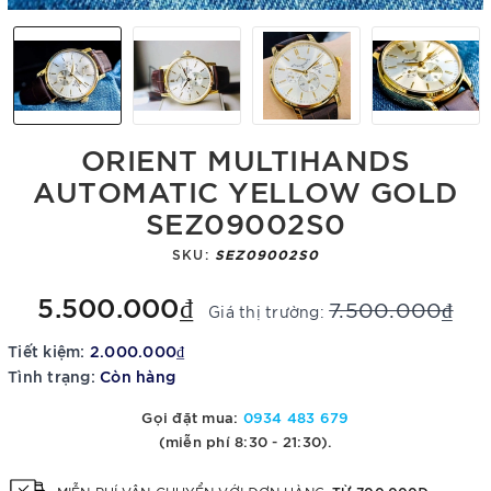
ORIENT MULTIHANDS
AUTOMATIC YELLOW GOLD
SEZ09002S0
SKU:
SEZ09002S0
5.500.000₫
7.500.000₫
Giá thị trường:
Tiết kiệm:
2.000.000₫
Tình trạng:
Còn hàng
Gọi đặt mua:
0934 483 679
(miễn phí 8:30 - 21:30).
TỪ 700.000Đ