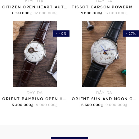
KIM LOẠI
DÂY DA
CITIZEN OPEN HEART AUTOMATIC NH9136-88H
TISSOT CARSON POWERMATIC 80 T122.407.16.043.00 ( T1224071604300 ) MẶT XANH
6.199.000₫
12.000.000₫
9.800.000₫
17.000.000₫
- 40%
- 27%
DÂY DA
DÂY DA
ORIENT BAMBINO OPEN HEART RA-AG0002S30B TRẮNG
ORIENT SUN AND MOON GEN 7 RA-AK0802S10B TRẮNG
5.400.000₫
9.000.000₫
6.600.000₫
9.000.000₫