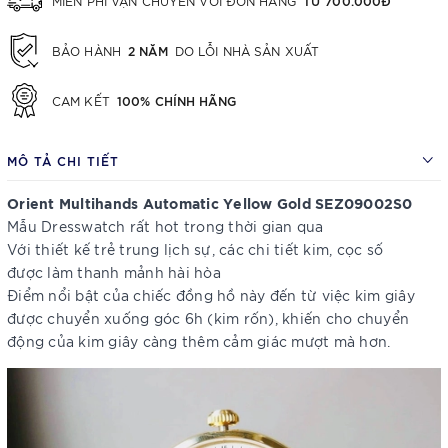
MIỄN PHÍ VẬN CHUYỂN VỚI ĐƠN HÀNG
2 NĂM
BẢO HÀNH
DO LỖI NHÀ SẢN XUẤT
100% CHÍNH HÃNG
CAM KẾT
MÔ TẢ CHI TIẾT
Orient Multihands Automatic Yellow Gold SEZ09002S0
Mẫu Dresswatch rất hot trong thời gian qua
Với thiết kế trẻ trung lịch sự, các chi tiết kim, cọc số
được làm thanh mảnh hài hòa
Điểm nổi bật của chiếc đồng hồ này đến từ việc kim giây
được chuyển xuống góc 6h (kim rốn), khiến cho chuyển
động của kim giây càng thêm cảm giác mượt mà hơn.