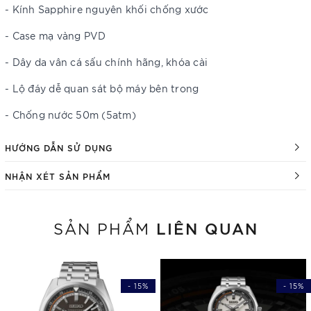
- Kính Sapphire nguyên khối chống xước
- Case mạ vàng PVD
- Dây da vân cá sấu chính hãng, khóa cài
- Lộ đáy dễ quan sát bộ máy bên trong
- Chống nước 50m (5atm)
HƯỚNG DẪN SỬ DỤNG
NHẬN XÉT SẢN PHẨM
LIÊN QUAN
SẢN PHẨM
- 15%
- 15%