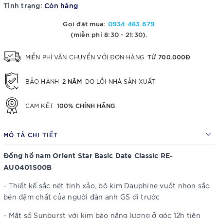
Tình trạng:
Còn hàng
Gọi đặt mua:
0934 483 679
(miễn phí 8:30 - 21:30).
TỪ 700.000Đ
MIỄN PHÍ VẬN CHUYỂN VỚI ĐƠN HÀNG
2 NĂM
BẢO HÀNH
DO LỖI NHÀ SẢN XUẤT
100% CHÍNH HÃNG
CAM KẾT
MÔ TẢ CHI TIẾT
Đồng hồ nam Orient Star Basic Date Classic RE-
AU0401S00B
- Thiết kế sắc nét tinh xảo, bộ kim Dauphine vuốt nhọn sắc
bén đậm chất của người đàn anh GS đi trước
- Mặt số Sunburst với kim báo năng lượng ở góc 12h tiện