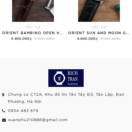
DÂY DA
DÂY DA
ORIENT BAMBINO OPEN HEART RA-AG0002S30B TRẮNG
ORIENT SUN AND MOON GEN 7 RA-AK0802S10B TRẮNG
5.400.000₫
9.000.000₫
6.600.000₫
9.000.000₫
Chung cư CT2A, Khu đô thị Tân Tây Đô, Tân Lập, Đan
Phượng, Hà Nội
0934 483 679
xuanphu210888@gmail.com