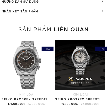
HƯỚNG DẪN SỬ DỤNG
NHẬN XÉT SẢN PHẨM
LIÊN QUAN
SẢN PHẨM
- 15%
- 15%
KIM LOẠI
KIM LOẠI
SEIKO PROSPEX SPEEDTIMER 6R "COMPACT COUNTDOWN" SBDC217 (SPB515)
SEIKO PROSPEX SPEEDTIMER 6R "COMPACT COUNTDOWN" SBDC215 (SPB513)
19.500.000₫
23.000.000₫
19.500.000₫
23.000.000₫