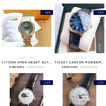
- 48%
- 42%
KIM LOẠI
DÂY DA
CITIZEN OPEN HEART AUTOMATIC NH9136-88H
TISSOT CARSON POWERMATIC 80 T122.407.16.043.00 ( T1224071604300 ) MẶT XANH
6.199.000₫
12.000.000₫
9.800.000₫
17.000.000₫
- 40%
- 27%