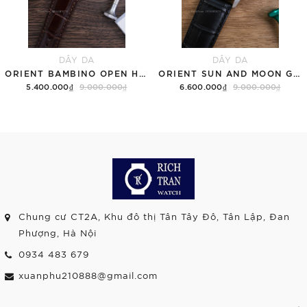
DÂY DA
DÂY DA
ORIENT BAMBINO OPEN HEART RA-AG0002S30B TRẮNG
ORIENT SUN AND MOON GEN 7 RA-AK0802S10B TRẮNG
5.400.000₫
9.000.000₫
6.600.000₫
9.000.000₫
Chung cư CT2A, Khu đô thị Tân Tây Đô, Tân Lập, Đan
Phượng, Hà Nội
0934 483 679
xuanphu210888@gmail.com