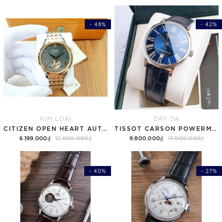
- 48%
- 42%
KIM LOẠI
DÂY DA
CITIZEN OPEN HEART AUTOMATIC NH9136-88H
TISSOT CARSON POWERMATIC 80 T122.407.16.043.00 ( T1224071604300 ) MẶT XANH
6.199.000₫
12.000.000₫
9.800.000₫
17.000.000₫
- 40%
- 27%