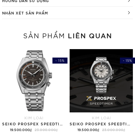
HƯỚNG DẪN SỬ DỤNG
NHẬN XÉT SẢN PHẨM
LIÊN QUAN
SẢN PHẨM
- 15%
- 15%
KIM LOẠI
KIM LOẠI
SEIKO PROSPEX SPEEDTIMER 6R "COMPACT COUNTDOWN" SBDC217 (SPB515)
SEIKO PROSPEX SPEEDTIMER 6R "COMPACT COUNTDOWN" SBDC215 (SPB513)
19.500.000₫
23.000.000₫
19.500.000₫
23.000.000₫