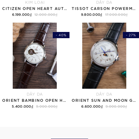
KIM LOẠI
DÂY DA
CITIZEN OPEN HEART AUTOMATIC NH9136-88H
TISSOT CARSON POWERMATIC 80 T122.407.16.043.00 ( T1224071604300 ) MẶT XANH
6.199.000₫
12.000.000₫
9.800.000₫
17.000.000₫
- 40%
- 27%
DÂY DA
DÂY DA
ORIENT BAMBINO OPEN HEART RA-AG0002S30B TRẮNG
ORIENT SUN AND MOON GEN 7 RA-AK0802S10B TRẮNG
5.400.000₫
9.000.000₫
6.600.000₫
9.000.000₫