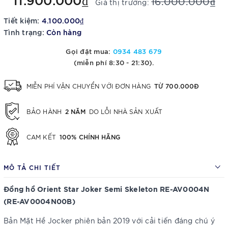
16.000.000₫
Giá thị trường:
Tiết kiệm:
4.100.000₫
Tình trạng:
Còn hàng
Gọi đặt mua:
0934 483 679
(miễn phí 8:30 - 21:30).
TỪ 700.000Đ
MIỄN PHÍ VẬN CHUYỂN VỚI ĐƠN HÀNG
2 NĂM
BẢO HÀNH
DO LỖI NHÀ SẢN XUẤT
100% CHÍNH HÃNG
CAM KẾT
MÔ TẢ CHI TIẾT
Đồng hồ Orient Star Joker Semi Skeleton RE-AV0004N
(RE-AV0004N00B)
Bản Mặt Hề Jocker phiên bản 2019 với cải tiến đáng chú ý