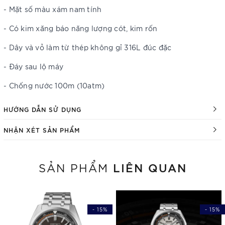
- Mặt số màu xám nam tính
- Có kim xăng báo năng lượng cót, kim rốn
- Dây và vỏ làm từ thép không gỉ 316L đúc đặc
- Đáy sau lộ máy
- Chống nước 100m (10atm)
HƯỚNG DẪN SỬ DỤNG
NHẬN XÉT SẢN PHẨM
LIÊN QUAN
SẢN PHẨM
- 15%
- 15%