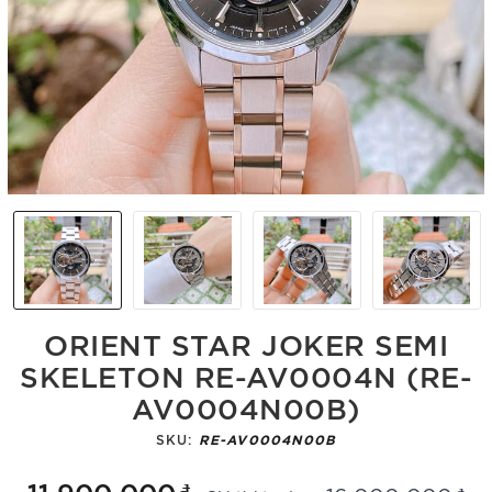
ORIENT STAR JOKER SEMI
SKELETON RE-AV0004N (RE-
AV0004N00B)
SKU:
RE-AV0004N00B
11.900.000₫