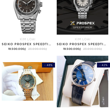
KIM LOẠI
KIM LOẠI
SEIKO PROSPEX SPEEDTIMER 6R "COMPACT COUNTDOWN" SBDC217 (SPB515)
SEIKO PROSPEX SPEEDTIMER 6R "COMPACT COUNTDOWN" SBDC215 (SPB513)
19.500.000₫
23.000.000₫
19.500.000₫
23.000.000₫
- 48%
- 42%