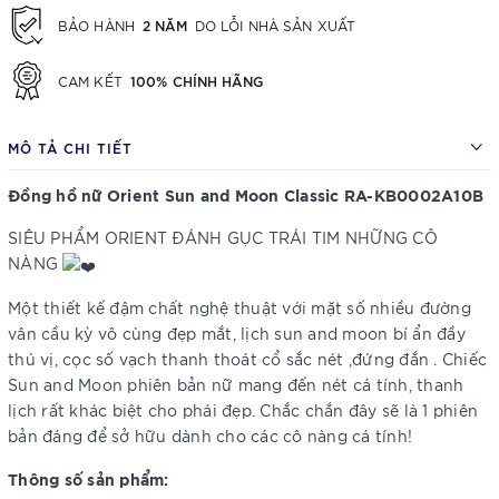
2 NĂM
BẢO HÀNH
DO LỖI NHÀ SẢN XUẤT
100% CHÍNH HÃNG
CAM KẾT
MÔ TẢ CHI TIẾT
Đồng hồ nữ Orient Sun and Moon Classic RA-KB0002A10B
SIÊU PHẨM ORIENT ĐÁNH GỤC TRÁI TIM NHỮNG CÔ
NÀNG
Một thiết kế đậm chất nghệ thuật với mặt số nhiều đường
vân cầu kỳ vô cùng đẹp mắt, lịch sun and moon bí ẩn đầy
thú vị, cọc số vạch thanh thoát cổ sắc nét ,đứng đắn . Chiếc
Sun and Moon phiên bản nữ mang đến nét cá tính, thanh
lịch rất khác biệt cho phái đẹp. Chắc chắn đây sẽ là 1 phiên
bản đáng để sở hữu dành cho các cô nàng cá tính!
Thông số sản phẩm: