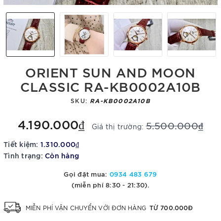
ORIENT SUN AND MOON
CLASSIC RA-KB0002A10B
SKU:
RA-KB0002A10B
4.190.000₫
5.500.000₫
Giá thị trường:
Tiết kiệm:
1.310.000₫
Tình trạng:
Còn hàng
Gọi đặt mua:
0934 483 679
(miễn phí 8:30 - 21:30).
TỪ 700.000Đ
MIỄN PHÍ VẬN CHUYỂN VỚI ĐƠN HÀNG