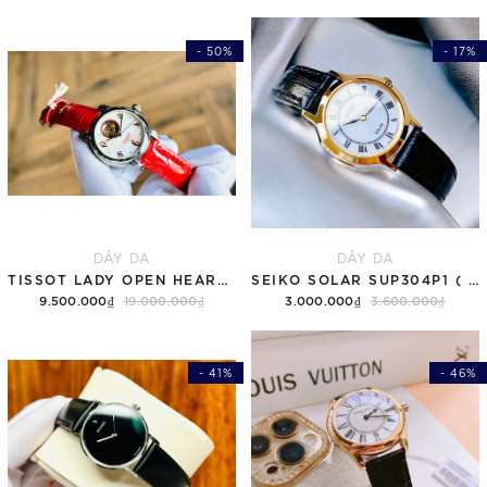
- 50%
- 17%
DÂY DA
DÂY DA
TISSOT LADY OPEN HEART T050.207.16.116.03 ( T0502071611603 )
SEIKO SOLAR SUP304P1 ( SUP304 )
9.500.000₫
19.000.000₫
3.000.000₫
3.600.000₫
- 41%
- 46%