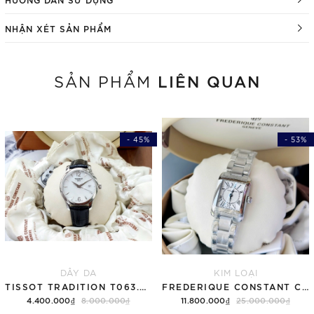
NHẬN XÉT SẢN PHẨM
LIÊN QUAN
SẢN PHẨM
- 45%
- 53%
DÂY DA
KIM LOẠI
TISSOT TRADITION T063.210.16.037.00 ( T0632101603700 )
FREDERIQUE CONSTANT CLASSIC CARREE FC-200MC16B
4.400.000₫
8.000.000₫
11.800.000₫
25.000.000₫