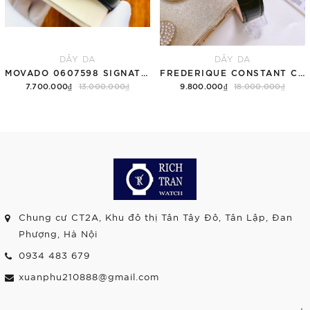
DÂY DA
DÂY DA
MOVADO 0607598 SIGNATURE QUARTZ 28MM
FREDERIQUE CONSTANT CLASSIC QUARTZ FC-220MS3B4
7.700.000₫
13.000.000₫
9.800.000₫
18.000.000₫
Chung cư CT2A, Khu đô thị Tân Tây Đô, Tân Lập, Đan
Phượng, Hà Nội
0934 483 679
xuanphu210888@gmail.com