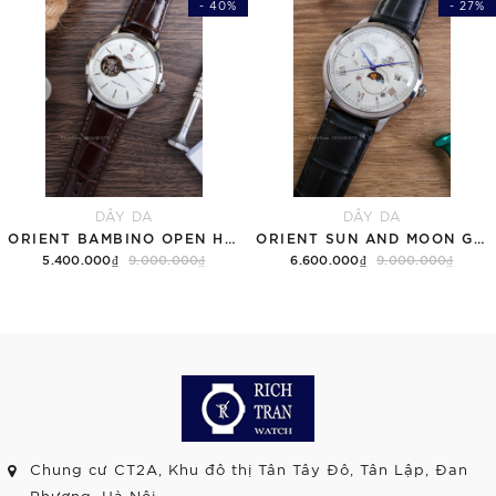
- 40%
- 27%
DÂY DA
DÂY DA
ORIENT BAMBINO OPEN HEART RA-AG0002S30B TRẮNG
ORIENT SUN AND MOON GEN 7 RA-AK0802S10B TRẮNG
5.400.000₫
9.000.000₫
6.600.000₫
9.000.000₫
Chung cư CT2A, Khu đô thị Tân Tây Đô, Tân Lập, Đan
Phượng, Hà Nội