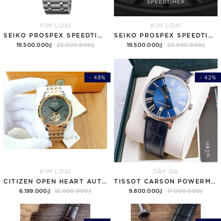
KIM LOẠI
KIM LOẠI
SEIKO PROSPEX SPEEDTIMER 6R "COMPACT COUNTDOWN" SBDC217 (SPB515)
SEIKO PROSPEX SPEEDTIMER 6R "COMPACT COUNTDOWN" SBDC215 (SPB513)
19.500.000₫
23.000.000₫
19.500.000₫
23.000.000₫
- 48%
- 42%
KIM LOẠI
DÂY DA
CITIZEN OPEN HEART AUTOMATIC NH9136-88H
TISSOT CARSON POWERMATIC 80 T122.407.16.043.00 ( T1224071604300 ) MẶT XANH
6.199.000₫
12.000.000₫
9.800.000₫
17.000.000₫