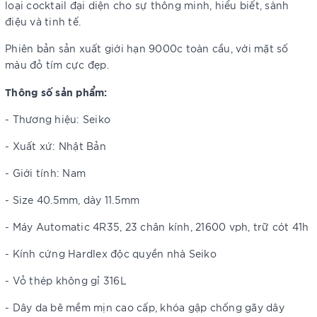
loại cocktail đại diện cho sự thông minh, hiểu biết, sành
điệu và tinh tế.
Phiên bản sản xuất giới hạn 9000c toàn cầu, với mặt số
màu đỏ tím cực đẹp.
Thông số sản phẩm:
- Thương hiệu: Seiko
- Xuất xứ: Nhật Bản
- Giới tính: Nam
- Size 40.5mm, dày 11.5mm
- Máy Automatic 4R35, 23 chân kính, 21600 vph, trữ cót 41h
- Kính cứng Hardlex độc quyền nhà Seiko
- Vỏ thép không gỉ 316L
- Dây da bê mềm mịn cao cấp, khóa gập chống gãy dây