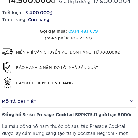
17.900.000₫
Giá thị trường:
Tiết kiệm:
3.400.000₫
Tình trạng:
Còn hàng
Gọi đặt mua:
0934 483 679
(miễn phí 8:30 - 21:30).
TỪ 700.000Đ
MIỄN PHÍ VẬN CHUYỂN VỚI ĐƠN HÀNG
2 NĂM
BẢO HÀNH
DO LỖI NHÀ SẢN XUẤT
100% CHÍNH HÃNG
CAM KẾT
MÔ TẢ CHI TIẾT
Đồng hồ Seiko Presage Cocktail SRPK75J1 giới hạn 9000c
Là mẫu đồng hồ nam thuộc bộ sưu tập Presage Cocktail
được lấy cảm hứng sáng tạo từ ly cocktail Negroni - một