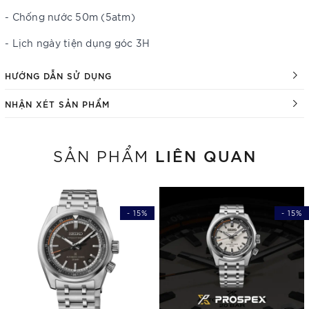
- Chống nước 50m (5atm)
- Lịch ngày tiện dụng góc 3H
HƯỚNG DẪN SỬ DỤNG
NHẬN XÉT SẢN PHẨM
LIÊN QUAN
SẢN PHẨM
- 15%
- 15%