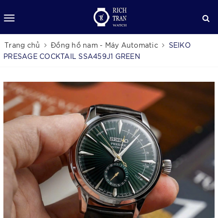
Trang chủ
Đồng hồ nam - Máy Automatic
SEIKO
PRESAGE COCKTAIL SSA459J1 GREEN