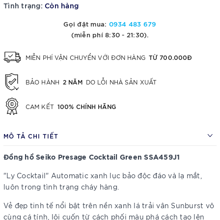
Tình trạng:
Còn hàng
Gọi đặt mua:
0934 483 679
(miễn phí 8:30 - 21:30).
TỪ 700.000Đ
MIỄN PHÍ VẬN CHUYỂN VỚI ĐƠN HÀNG
2 NĂM
BẢO HÀNH
DO LỖI NHÀ SẢN XUẤT
100% CHÍNH HÃNG
CAM KẾT
MÔ TẢ CHI TIẾT
Đồng hồ Seiko Presage Cocktail Green SSA459J1
"Ly Cocktail" Automatic xanh lục bảo độc đáo và lạ mắt,
luôn trong tình trạng cháy hàng.
Vẻ đẹp tinh tế nổi bật trên nền xanh lá trải vân Sunburst vô
cùng cá tính, lôi cuốn từ cách phối màu phá cách tạo lên