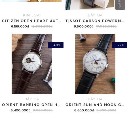
KIM LOẠI
DÂY DA
CITIZEN OPEN HEART AUTOMATIC NH9136-88H
TISSOT CARSON POWERMATIC 80 T122.407.16.043.00 ( T1224071604300 ) MẶT XANH
6.199.000₫
12.000.000₫
9.800.000₫
17.000.000₫
- 40%
- 27%
DÂY DA
DÂY DA
ORIENT BAMBINO OPEN HEART RA-AG0002S30B TRẮNG
ORIENT SUN AND MOON GEN 7 RA-AK0802S10B TRẮNG
5.400.000₫
9.000.000₫
6.600.000₫
9.000.000₫