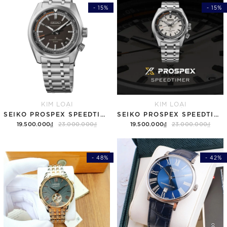
- 15%
- 15%
KIM LOẠI
KIM LOẠI
SEIKO PROSPEX SPEEDTIMER 6R "COMPACT COUNTDOWN" SBDC217 (SPB515)
SEIKO PROSPEX SPEEDTIMER 6R "COMPACT COUNTDOWN" SBDC215 (SPB513)
19.500.000₫
23.000.000₫
19.500.000₫
23.000.000₫
- 48%
- 42%