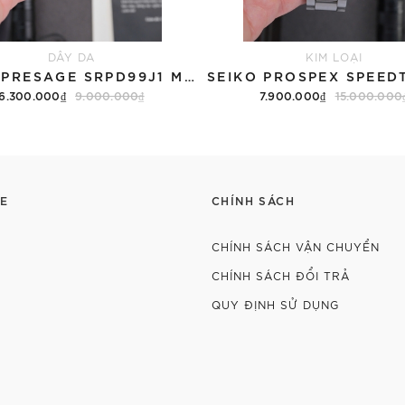
DÂY DA
KIM LOẠI
SEIKO PRESAGE SRPD99J1 MẶT SẦN CÁT - QUA SỬ DỤNG
6.300.000₫
9.000.000₫
7.900.000₫
15.000.000
E
CHÍNH SÁCH
CHÍNH SÁCH VẬN CHUYỂN
CHÍNH SÁCH ĐỔI TRẢ
QUY ĐỊNH SỬ DỤNG