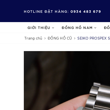
HOTLINE ĐẶT HÀNG:
0934 483 679
GIỚI THIỆU
ĐỒNG HỒ NAM
ĐỒ
Trang chủ
ĐỒNG HỒ CŨ
SEIKO PROSPEX S