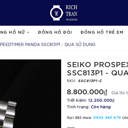
NG HỒ NỮ
ĐỒNG HỒ ĐÔI
ĐỒNG HỒ TRẺ EM
PEEDTIMER PANDA SSC813P1 - QUA SỬ DỤNG
SEIKO PROSPE
SSC813P1 - QU
SKU:
SSC813P1-C
8.800.000₫
Giá thị
Tiết kiệm:
12.200.000₫
Tình trạng:
Còn hàng
Gọi đặt mua:
0934 483 679
(mi