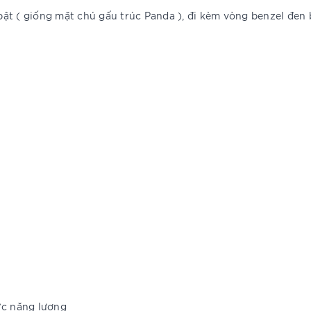
i bật ( giống mặt chú gấu trúc Panda ), đi kèm vòng benzel đe
mức năng lượng