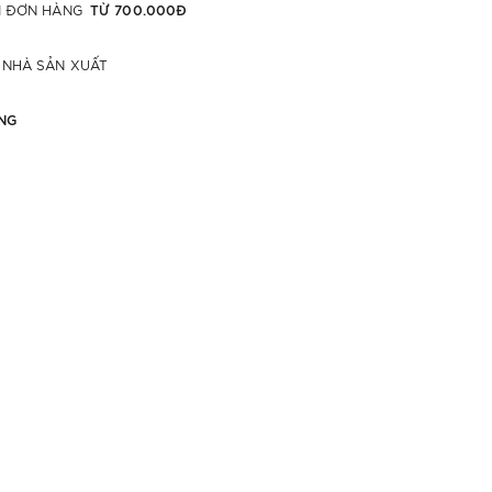
TỪ 700.000Đ
ỚI ĐƠN HÀNG
 NHÀ SẢN XUẤT
NG