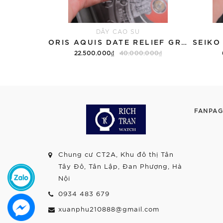
DÂY CAO SU
ORIS AQUIS DATE RELIEF GREY 01 733 7730 4153-07 8 24 05PEB - QUA SỬ DỤNG
22.500.000₫
40.000.000₫
FANPAG
Chung cư CT2A, Khu đô thị Tân
Tây Đô, Tân Lập, Đan Phượng, Hà
Nội
0934 483 679
xuanphu210888@gmail.com