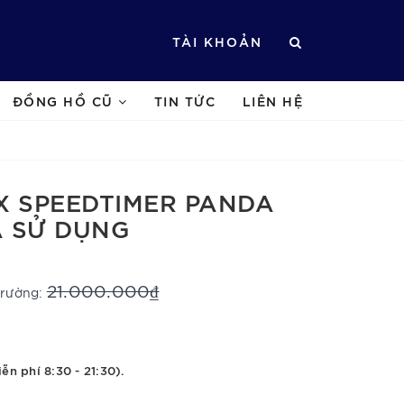
TÀI KHOẢN
ĐỒNG HỒ CŨ
TIN TỨC
LIÊN HỆ
X SPEEDTIMER PANDA
A SỬ DỤNG
21.000.000₫
 trường:
ễn phí 8:30 - 21:30).