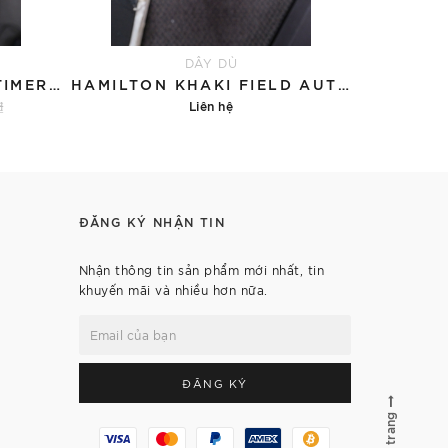
DÂY DÙ
SEIKO PROSPEX SPEEDTIMER SOLAR SSC815P1 - QUA SỬ DỤNG
HAMILTON KHAKI FIELD AUTOMATIC H70455560 GREEN OLIVE - QUA SỬ DỤNG
₫
Liên hệ
5.3
ĐĂNG KÝ NHẬN TIN
Nhận thông tin sản phẩm mới nhất, tin
khuyến mãi và nhiều hơn nữa.
ĐĂNG KÝ