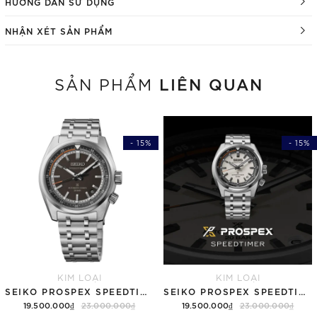
HƯỚNG DẪN SỬ DỤNG
NHẬN XÉT SẢN PHẨM
LIÊN QUAN
SẢN PHẨM
- 15%
- 15%
KIM LOẠI
KIM LOẠI
SEIKO PROSPEX SPEEDTIMER 6R "COMPACT COUNTDOWN" SBDC217 (SPB515)
SEIKO PROSPEX SPEEDTIMER 6R "COMPACT COUNTDOWN" SBDC215 (SPB513)
19.500.000₫
23.000.000₫
19.500.000₫
23.000.000₫