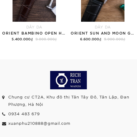
DÂY DA
DÂY DA
ORIENT BAMBINO OPEN HEART RA-AG0002S30B TRẮNG
ORIENT SUN AND MOON GEN 7 RA-AK0802S10B TRẮNG
5.400.000₫
9.000.000₫
6.600.000₫
9.000.000₫
Chung cư CT2A, Khu đô thị Tân Tây Đô, Tân Lập, Đan
Phượng, Hà Nội
0934 483 679
xuanphu210888@gmail.com