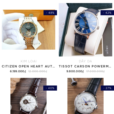
- 48%
- 42%
KIM LOẠI
DÂY DA
CITIZEN OPEN HEART AUTOMATIC NH9136-88H
TISSOT CARSON POWERMATIC 80 T122.407.16.043.00 ( T1224071604300 ) MẶT XANH
6.199.000₫
12.000.000₫
9.800.000₫
17.000.000₫
- 40%
- 27%