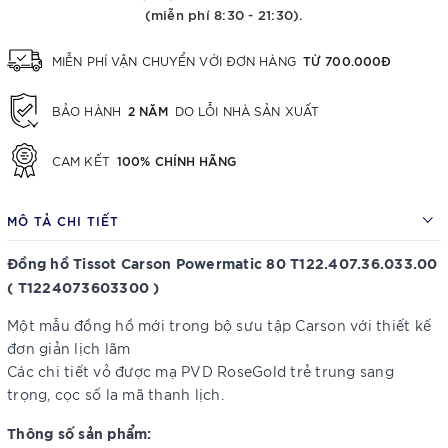
(miễn phí 8:30 - 21:30).
TỪ 700.000Đ
MIỄN PHÍ VẬN CHUYỂN VỚI ĐƠN HÀNG
2 NĂM
BẢO HÀNH
DO LỖI NHÀ SẢN XUẤT
100% CHÍNH HÃNG
CAM KẾT
MÔ TẢ CHI TIẾT
Đồng hồ Tissot Carson Powermatic 80 T122.407.36.033.00
( T1224073603300 )
Một mẫu đồng hồ mới trong bộ sưu tập Carson với thiết kế
đơn giản lịch lãm
Các chi tiết vỏ được mạ PVD RoseGold trẻ trung sang
trọng, cọc số la mã thanh lịch.
Thông số sản phẩm: