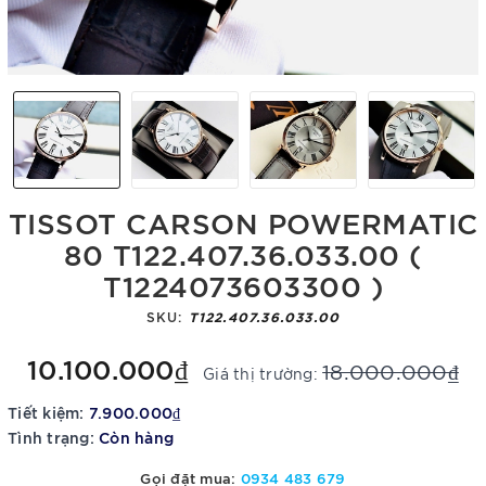
TISSOT CARSON POWERMATIC
80 T122.407.36.033.00 (
T1224073603300 )
SKU:
T122.407.36.033.00
10.100.000₫
18.000.000₫
Giá thị trường:
Tiết kiệm:
7.900.000₫
Tình trạng:
Còn hàng
Gọi đặt mua:
0934 483 679