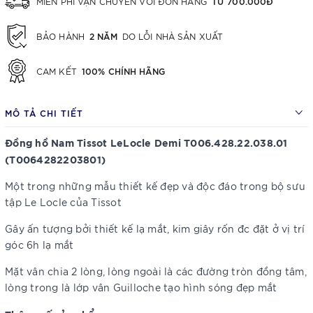
TỪ 700.000Đ
MIỄN PHÍ VẬN CHUYỂN VỚI ĐƠN HÀNG
2 NĂM
BẢO HÀNH
DO LỖI NHÀ SẢN XUẤT
100% CHÍNH HÃNG
CAM KẾT
MÔ TẢ CHI TIẾT
Đồng hồ Nam Tissot LeLocle Demi T006.428.22.038.01
(T0064282203801)
Một trong những mẫu thiết kế đẹp và độc đáo trong bộ sưu
tập Le Locle của Tissot
Gây ấn tượng bởi thiết kế lạ mắt, kim giây rốn đc đặt ở vị trí
góc 6h lạ mắt
Mặt vân chia 2 lòng, lòng ngoài là các đường tròn đồng tâm,
lòng trong là lớp vân Guilloche tạo hình sóng đẹp mắt