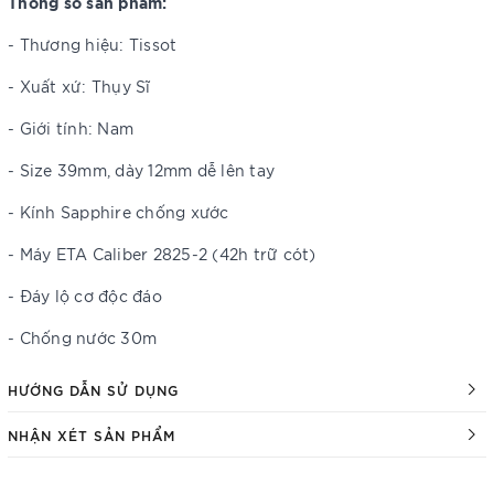
Thông số sản phẩm:
- Thương hiệu: Tissot
- Xuất xứ: Thụy Sĩ
- Giới tính: Nam
- Size 39mm, dày 12mm dễ lên tay
- Kính Sapphire chống xước
- Máy ETA Caliber 2825-2 (42h trữ cót)
- Đáy lộ cơ độc đáo
- Chống nước 30m
HƯỚNG DẪN SỬ DỤNG
NHẬN XÉT SẢN PHẨM