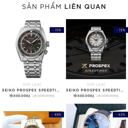
LIÊN QUAN
SẢN PHẨM
- 15%
- 15%
KIM LOẠI
KIM LOẠI
SEIKO PROSPEX SPEEDTIMER 6R "COMPACT COUNTDOWN" SBDC217 (SPB515)
SEIKO PROSPEX SPEEDTIMER 6R "COMPACT COUNTDOWN" SBDC215 (SPB513)
19.500.000₫
23.000.000₫
19.500.000₫
23.000.000₫
- 48%
- 42%