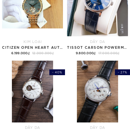
KIM LOẠI
DÂY DA
CITIZEN OPEN HEART AUTOMATIC NH9136-88H
TISSOT CARSON POWERMATIC 80 T122.407.16.043.00 ( T1224071604300 ) MẶT XANH
6.199.000₫
12.000.000₫
9.800.000₫
17.000.000₫
- 40%
- 27%
DÂY DA
DÂY DA