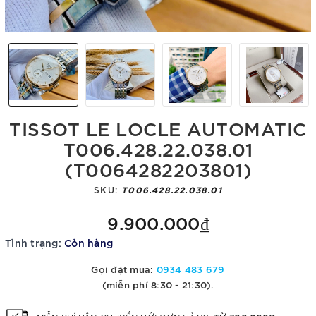
TISSOT LE LOCLE AUTOMATIC
T006.428.22.038.01
(T0064282203801)
SKU:
T006.428.22.038.01
9.900.000₫
Tình trạng:
Còn hàng
Gọi đặt mua:
0934 483 679
(miễn phí 8:30 - 21:30).