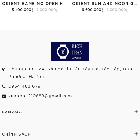
ORIENT BAMBINO OPEN HEART RA-AG0002S30B TRẮNG
ORIENT SUN AND MOON GEN 7 RA-AK0802S10B TRẮNG
5.400.000₫
9.000.000₫
6.600.000₫
9.000.000₫
Chung cư CT2A, Khu đô thị Tân Tây Đô, Tân Lập, Đan
Phượng, Hà Nội
0934 483 679
xuanphu210888@gmail.com
FANPAGE
CHÍNH SÁCH