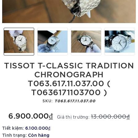
TISSOT T-CLASSIC TRADITION
CHRONOGRAPH
T063.617.11.037.00 (
T0636171103700 )
SKU:
T063.617.11.037.00
6.900.000₫
13.000.000₫
Giá thị trường:
Tiết kiệm:
6.100.000₫
Tình trạng:
Còn hàng