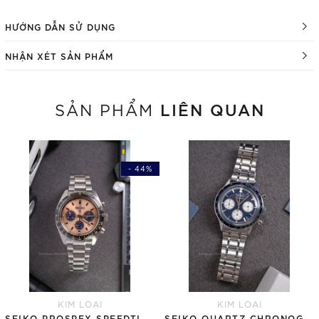
HƯỚNG DẪN SỬ DỤNG
NHẬN XÉT SẢN PHẨM
LIÊN QUAN
SẢN PHẨM
- 44%
KIM LOẠI
KIM LOẠI
SEIKO PROSPEX SPEEDTIMER SOLAR SSC951P1 LIMITED - QUA SỬ DỤNG
SEIKO QUARTZ CHRONOGRAPH SBTR053 ( SSB477 )