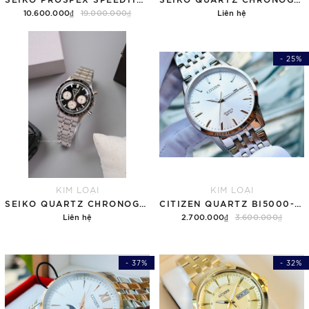
10.600.000₫
19.000.000₫
Liên hệ
- 25%
KIM LOẠI
KIM LOẠI
SEIKO QUARTZ CHRONOGRAPH SBTR055 ( SSB479 )
CITIZEN QUARTZ BI5000-87A
Liên hệ
2.700.000₫
3.600.000₫
- 37%
- 32%