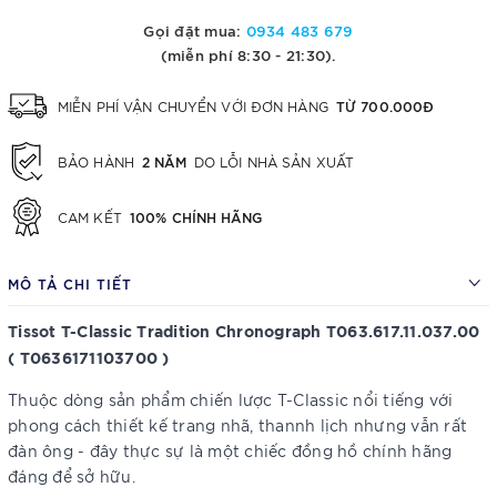
Gọi đặt mua:
0934 483 679
(miễn phí 8:30 - 21:30).
TỪ 700.000Đ
MIỄN PHÍ VẬN CHUYỂN VỚI ĐƠN HÀNG
2 NĂM
BẢO HÀNH
DO LỖI NHÀ SẢN XUẤT
100% CHÍNH HÃNG
CAM KẾT
MÔ TẢ CHI TIẾT
Tissot T-Classic Tradition Chronograph T063.617.11.037.00
( T0636171103700 )
Thuộc dòng sản phẩm chiến lược T-Classic nổi tiếng với
phong cách thiết kế trang nhã, thannh lịch nhưng vẫn rất
đàn ông - đây thực sự là một chiếc đồng hồ chính hãng
đáng để sở hữu.