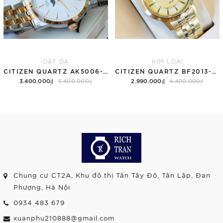
DÂY DA
KIM LOẠI
CITIZEN QUARTZ AK5006-58A
CITIZEN QUARTZ BF2013-56P
3.400.000₫
5.400.000₫
2.990.000₫
4.400.000₫
Chung cư CT2A, Khu đô thị Tân Tây Đô, Tân Lập, Đan
Phượng, Hà Nội
0934 483 679
xuanphu210888@gmail.com