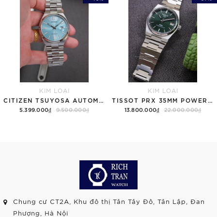
KIM LOẠI
KIM LOẠI
CITIZEN TSUYOSA AUTOMATIC NJ0151-88M ICE BLUE - QUA SỬ DỤNG
TISSOT PRX 35MM POWERMATIC 80 GREEN T137.207.11.091.00 ( T1372071109100 ) - QUA SỬ DỤNG
5.399.000₫
9.500.000₫
13.800.000₫
22.000.000₫
Chung cư CT2A, Khu đô thị Tân Tây Đô, Tân Lập, Đan
Phượng, Hà Nội