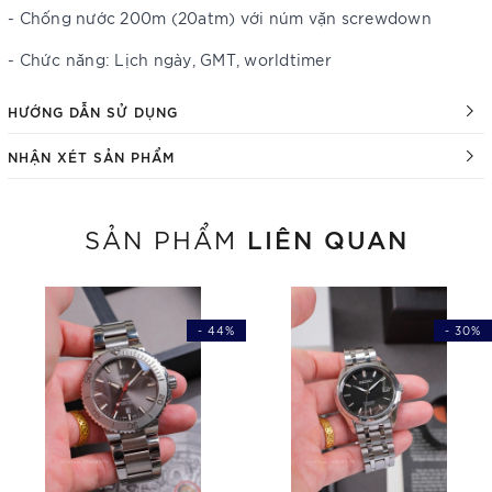
- Chống nước 200m (20atm) với núm vặn screwdown
- Chức năng: Lịch ngày, GMT, worldtimer
HƯỚNG DẪN SỬ DỤNG
NHẬN XÉT SẢN PHẨM
LIÊN QUAN
SẢN PHẨM
- 44%
- 30%