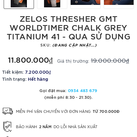
ZELOS THRESHER GMT
WORLDTIMER CHALK GREY
TITANIUM 41 - QUA SỬ DỤNG
SKU:
(ĐANG CẬP NHẬT...)
11.800.000₫
19.000.000₫
Giá thị trường:
Tiết kiệm:
7.200.000₫
Tình trạng:
Hết hàng
Gọi đặt mua:
0934 483 679
(miễn phí 8:30 - 21:30).
TỪ 700.000Đ
MIỄN PHÍ VẬN CHUYỂN VỚI ĐƠN HÀNG
2 NĂM
BẢO HÀNH
DO LỖI NHÀ SẢN XUẤT