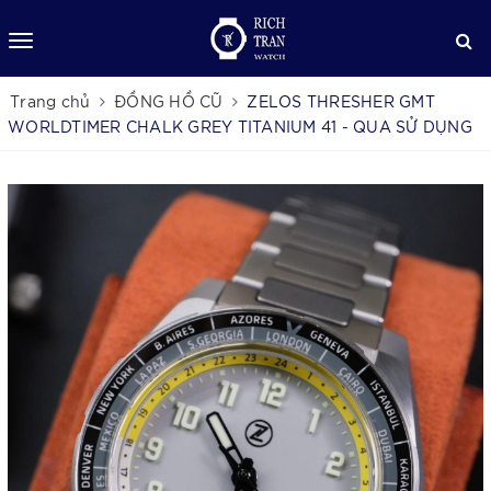
Trang chủ
ĐỒNG HỒ CŨ
ZELOS THRESHER GMT
WORLDTIMER CHALK GREY TITANIUM 41 - QUA SỬ DỤNG