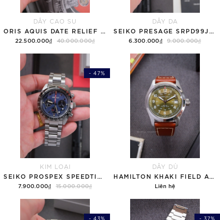
DÂY CAO SU
DÂY DA
ORIS AQUIS DATE RELIEF GREY 01 733 7730 4153-07 8 24 05PEB - QUA SỬ DỤNG
SEIKO PRESAGE SRPD99J1 MẶT SẦN CÁT - QUA SỬ DỤNG
22.500.000₫
40.000.000₫
6.300.000₫
9.000.000₫
- 47%
KIM LOẠI
DÂY DÙ
SEIKO PROSPEX SPEEDTIMER SOLAR SSC815P1 - QUA SỬ DỤNG
HAMILTON KHAKI FIELD AUTOMATIC H70455560 GREEN OLIVE - QUA SỬ DỤNG
7.900.000₫
15.000.000₫
Liên hệ
- 43%
- 37%