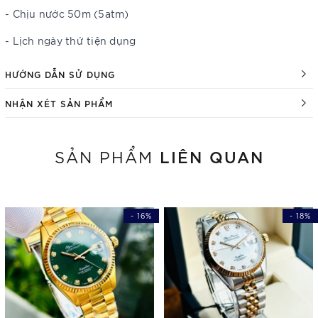
- Chịu nước 50m (5atm)
- Lịch ngày thứ tiện dụng
HƯỚNG DẪN SỬ DỤNG
NHẬN XÉT SẢN PHẨM
LIÊN QUAN
SẢN PHẨM
- 16%
- 18%