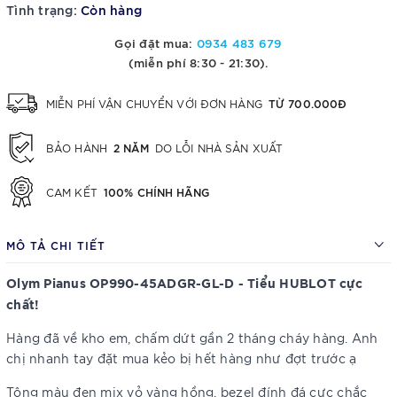
Tình trạng:
Còn hàng
Gọi đặt mua:
0934 483 679
(miễn phí 8:30 - 21:30).
TỪ 700.000Đ
MIỄN PHÍ VẬN CHUYỂN VỚI ĐƠN HÀNG
2 NĂM
BẢO HÀNH
DO LỖI NHÀ SẢN XUẤT
100% CHÍNH HÃNG
CAM KẾT
MÔ TẢ CHI TIẾT
Olym Pianus OP990-45ADGR-GL-D - Tiểu HUBLOT cực
chất!
Hàng đã về kho em, chấm dứt gần 2 tháng cháy hàng. Anh
chị nhanh tay đặt mua kẻo bị hết hàng như đợt trước ạ
Tông màu đen mix vỏ vàng hồng, bezel đính đá cực chắc