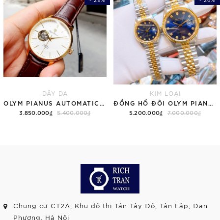
DÂY DA
KIM LOẠI
OLYM PIANUS AUTOMATIC OP990-388AMK-GL-T
ĐỒNG HỒ ĐÔI OLYM PIANUS OP89322
3.850.000₫
5.400.000₫
5.200.000₫
7.000.000₫
Chung cư CT2A, Khu đô thị Tân Tây Đô, Tân Lập, Đan
Phượng, Hà Nội