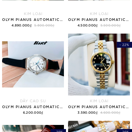
KIM LOẠI
KIM LOẠI
OLYM PIANUS AUTOMATIC OP89322
OLYM PIANUS AUTOMATIC OP89322 DEMI GOLD 40MM
4.890.000₫
5.800.000₫
4.500.000₫
5.500.000₫
- 22%
DÂY CAO SU
KIM LOẠI
OLYM PIANUS AUTOMATIC OP990-45ADGS-GL-T
OLYM PIANUS AUTOMATIC OP89322AGSK-D
6.200.000₫
3.590.000₫
4.600.000₫
- 29%
- 26%